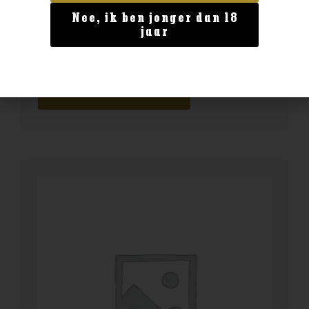
Nee, ik ben jonger dan 18
Land van herkomst
jaar
Tomintoul 21yo
€
159,99
BESTELLEN