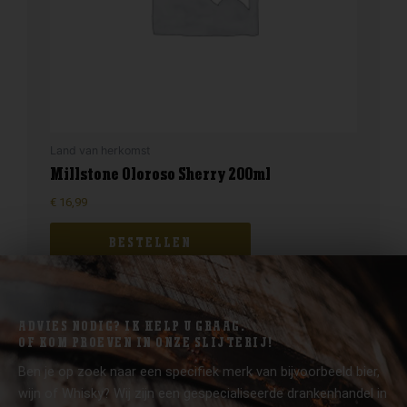
Land van herkomst
Millstone Oloroso Sherry 200ml
€
16,99
BESTELLEN
ADVIES NODIG? IK HELP U GRAAG.
OF KOM PROEVEN IN ONZE SLIJTERIJ!
Ben je op zoek naar een specifiek merk van bijvoorbeeld bier,
wijn of Whisky? Wij zijn een gespecialiseerde drankenhandel in