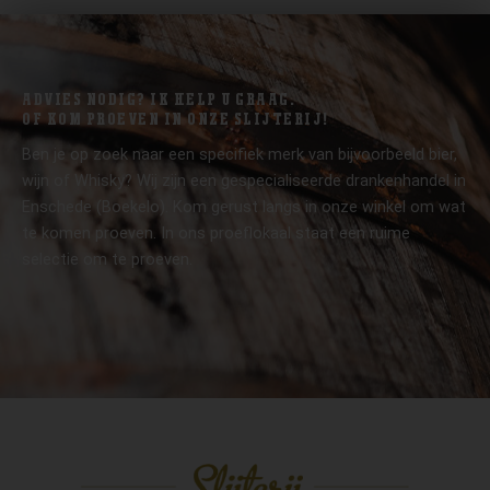
ADVIES NODIG? IK HELP U GRAAG.
OF KOM PROEVEN IN ONZE SLIJTERIJ!
Ben je op zoek naar een specifiek merk van bijvoorbeeld bier,
wijn of Whisky? Wij zijn een gespecialiseerde drankenhandel in
Enschede (Boekelo). Kom gerust langs in onze winkel om wat
te komen proeven. In ons proeflokaal staat een ruime
selectie om te proeven.