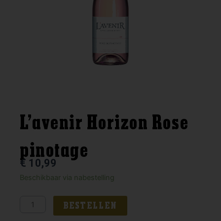
L’avenir Horizon Rose
pinotage
€
10,99
L'avenir
Beschikbaar via nabestelling
Horizon
Rose
BESTELLEN
pinotage