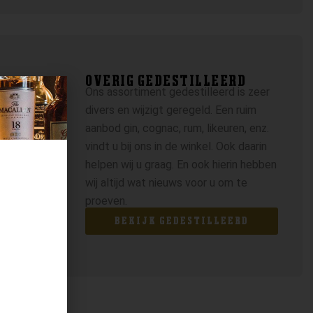
OVERIG GEDESTILLEERD
Ons assortiment gedestilleerd is zeer
divers en wijzigt geregeld. Een ruim
aanbod gin, cognac, rum, likeuren, enz.
vindt u bij ons in de winkel. Ook daarin
helpen wij u graag. En ook hierin hebben
wij altijd wat nieuws voor u om te
proeven.
BEKIJK GEDESTILLEERD