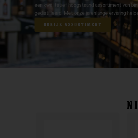
een kwalitatief hoogstaand assortiment van bin
gedistilleerd. Met onze jarenlange ervaring hel
BEKIJK ASSORTIMENT
N