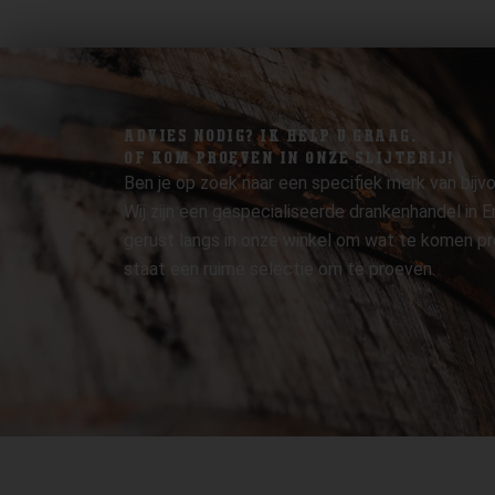
ADVIES NODIG? IK HELP U GRAAG.
OF KOM PROEVEN IN ONZE SLIJTERIJ!
Ben je op zoek naar een specifiek merk van bijvo
Wij zijn een gespecialiseerde drankenhandel in
gerust langs in onze winkel om wat te komen pr
staat een ruime selectie om te proeven.