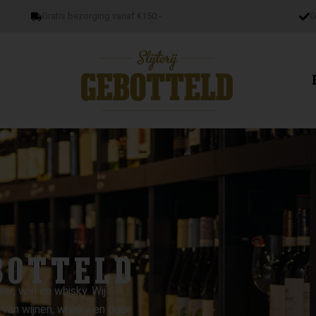
Gratis bezorging vanaf €150.-
G
BOTTELD
er, wijn en whisky. Wij
van wijnen, whisky en door