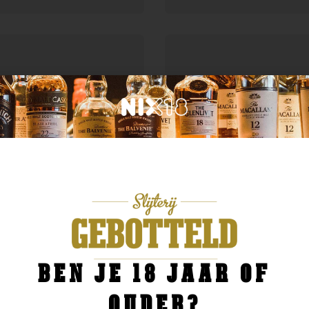
eld van sublieme
ze whisky- selectie.
Schotse single malts tot
bons en elegante Ierse
 fles vertelt een uniek
IJK WHISKY'S
BEN JE 18 JAAR OF
OUDER?