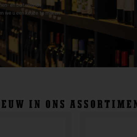
nen- en buitenlands
pen we u een keuze te maken.
IEUW IN ONS ASSORTIME