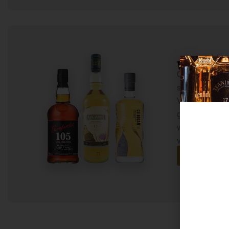
WHISKY
Ontdek de wer
smaken met on
Van verfijnde 
gedurfde bour
whiskey’s, elke
verhaal.
BEK