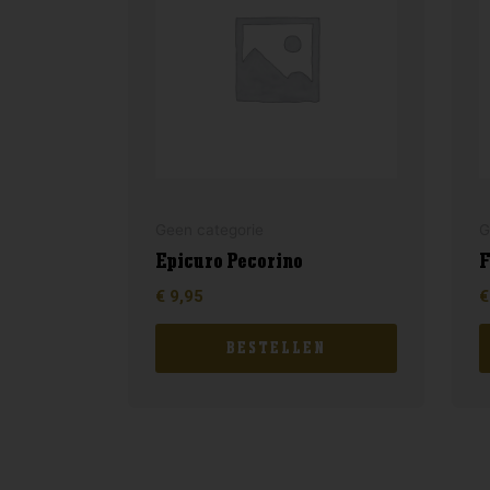
Geen categorie
G
Epicuro Pecorino
F
€
9,95
€
BESTELLEN