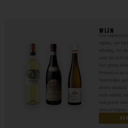
WIJN
Ons wijnassor
wijnen, van be
alledag, tot d
voor de echt 
Een grote dive
Prosecco en o
feestelijke ge
divers aanbod 
rode wijnen, v
ook grote vari
dessertwijnen.
BE