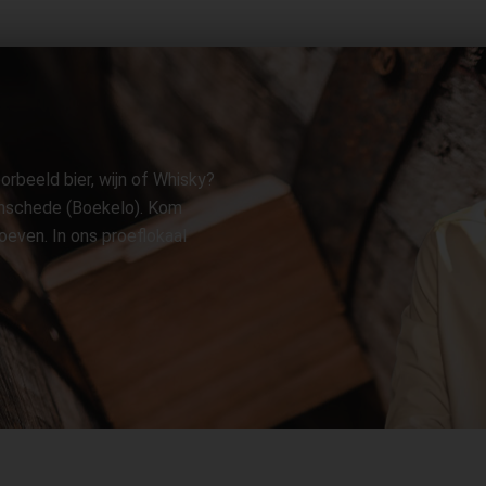
orbeeld bier, wijn of Whisky?
 Enschede (Boekelo). Kom
oeven. In ons proeflokaal