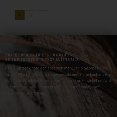
1
2
→
ADVIES NODIG? IK HELP U GRAAG.
OF KOM PROEVEN IN ONZE SLIJTERIJ!
Ben je op zoek naar een specifiek merk van bijvoorbeeld bier,
wijn of Whisky? Wij zijn een gespecialiseerde drankenhandel in
Enschede (Boekelo). Kom gerust langs in onze winkel om wat
te komen proeven. In ons proeflokaal staat een ruime
selectie om te proeven.