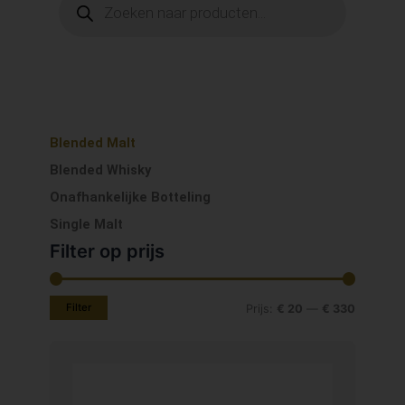
Blended Malt
Blended Whisky
Onafhankelijke Botteling
Single Malt
Filter op prijs
Min.
Max.
prijs
prijs
Filter
Prijs:
€ 20
—
€ 330