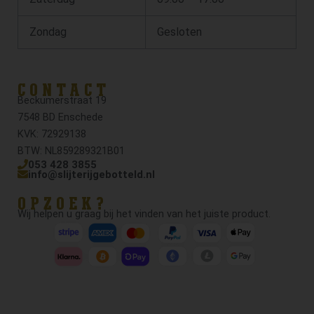
Zondag
Gesloten
CONTACT
Beckumerstraat 19
7548 BD Enschede
KVK: 72929138
BTW: NL859289321B01
053 428 3855
info@slijterijgebotteld.nl
OPZOEK?
Wij helpen u graag bij het vinden van het juiste product.