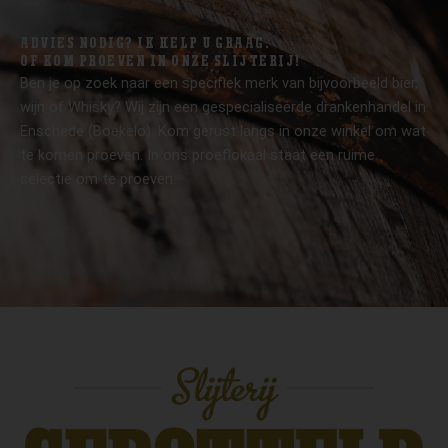
ADVIES NODIG? IK HELP U GRAAG.
OF KOM PROEVEN IN ONZE SLIJTERIJ!
Ben je op zoek naar een specifiek merk van bijvoorbeeld bier,
wijn of Whisky? Wij zijn een gespecialiseerde drankenhandel in
Enschede (Boekelo). Kom gerust langs in onze winkel om wat
te komen proeven. In ons proeflokaal staat een ruime
selectie om te proeven.