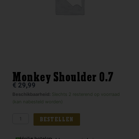
Monkey Shoulder 0.7
€
29,99
Monkey
Beschikbaarheid:
Slechts 2 resterend op voorraad
Shoulder
(kan nabesteld worden)
0.7
aantal
BESTELLEN
Veilig betalen