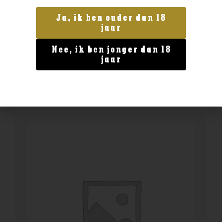
Land van herkomst
Myrray McDavid Mystery Malt Mull’s
Ja, ik ben ouder dan 18
jaar
Finest 9yo Moscatel
€
79,99
Nee, ik ben jonger dan 18
jaar
BESTELLEN