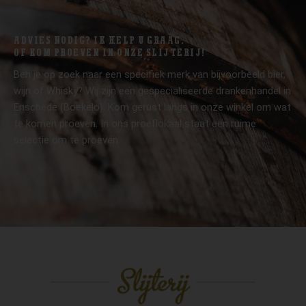
ADVIES NODIG? IK HELP U GRAAG.
OF KOM PROEVEN IN ONZE SLIJTERIJ!
Ben je op zoek naar een specifiek merk van bijvoorbeeld bier,
wijn of Whisky? Wij zijn een gespecialiseerde drankenhandel in
Enschede (Boekelo). Kom gerust langs in onze winkel om wat
te komen proeven. In ons proeflokaal staat een ruime
selectie om te proeven.