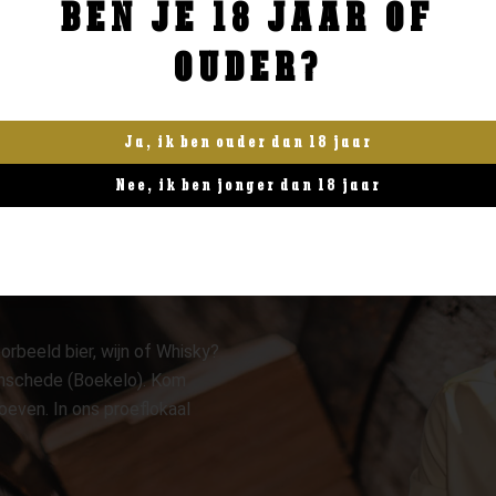
BEN JE 18 JAAR OF
BESTELLEN
BESTELLEN
OUDER?
Ja, ik ben ouder dan 18 jaar
Nee, ik ben jonger dan 18 jaar
orbeeld bier, wijn of Whisky?
 Enschede (Boekelo). Kom
oeven. In ons proeflokaal