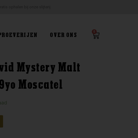
ratis ophalen bij onze slijterij
0
Winkelwagen
PROEVERIJEN
OVER ONS
id Mystery Malt
 9yo Moscatel
aad