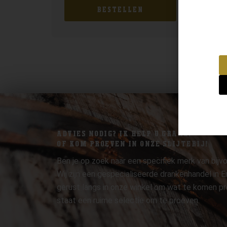
BESTELLEN
ADVIES NODIG? IK HELP U GRAAG.
OF KOM PROEVEN IN ONZE SLIJTERIJ!
Ben je op zoek naar een specifiek merk van bijvo
Wij zijn een gespecialiseerde drankenhandel in
gerust langs in onze winkel om wat te komen pr
staat een ruime selectie om te proeven.