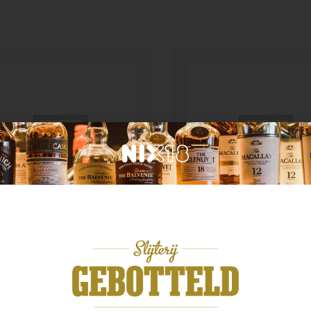
d van herkomst
Land van herkomst
lstone Oloroso Sherry
0ml
Ardbeg 14yo Antholog
,99
€
144,99