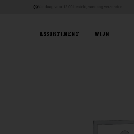
Ga
Vandaag voor 12:00 besteld, vandaag verzonden
naar
de
inhoud
ASSORTIMENT
WIJN