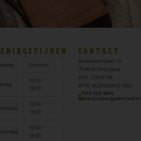
ENINGSTIJDEN
CONTACT
Beckumerstraat 19
andag
Gesloten
7548 BD Enschede
KVK: 72929138
10:00 –
nsdag
BTW: NL859289321B01
18:00
053 428 3855
info@slijterijgebotteld.nl
10:00 –
ensdag
18:00
10:00 –
nderdag
18:00