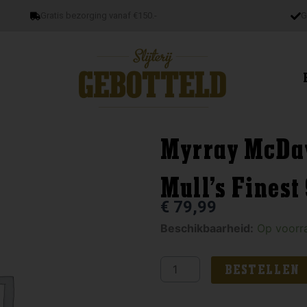
Gratis bezorging vanaf €150.-
G
Myrray McDav
Mull’s Finest
€
79,99
Myrray
Beschikbaarheid:
Op voorr
McDavid
Mystery
BESTELLEN
Malt
Mull's