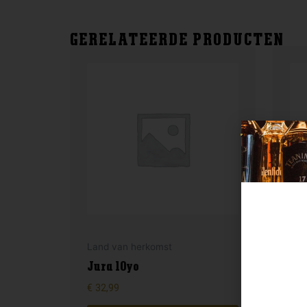
GERELATEERDE PRODUCTEN
Lan
Land van herkomst
Mil
Jura 10yo
20
€
32,99
€
16