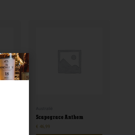
Australië
y
Scapegrace Anthem
€
46,99