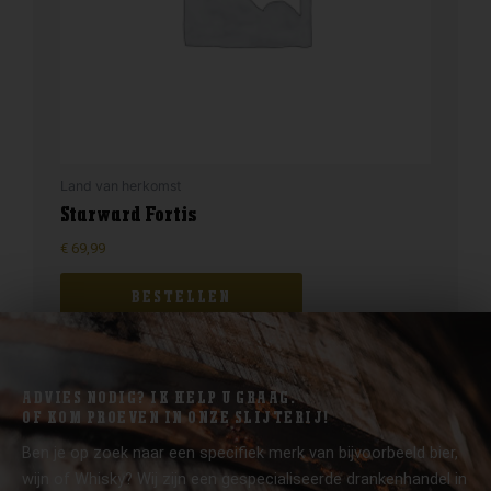
Land van herkomst
Starward Fortis
€
69,99
BESTELLEN
ADVIES NODIG? IK HELP U GRAAG.
OF KOM PROEVEN IN ONZE SLIJTERIJ!
Ben je op zoek naar een specifiek merk van bijvoorbeeld bier,
wijn of Whisky? Wij zijn een gespecialiseerde drankenhandel in