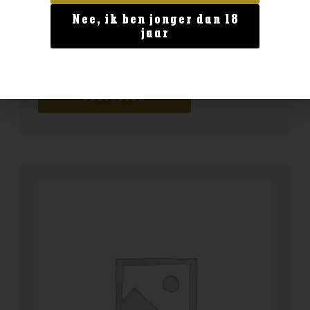
Nee, ik ben jonger dan 18
Blended Malt
jaar
Chichibu Ichiros malt & grain
€
59,99
BESTELLEN