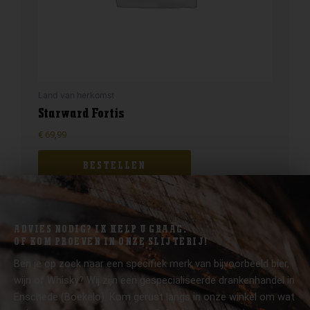
Land van herkomst
Starward Fortis
€
69,99
BESTELLEN
ADVIES NODIG? IK HELP U GRAAG.
OF KOM PROEVEN IN ONZE SLIJTERIJ!
Ben je op zoek naar een specifiek merk van bijvoorbeeld bier,
wijn of Whisky? Wij zijn een gespecialiseerde drankenhandel in
Enschede (Boekelo). Kom gerust langs in onze winkel om wat