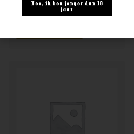
Land van herkomst
Nee, ik ben jonger dan 18
jaar
Ardbeg 14yo Anthology
€
144,99
BESTELLEN