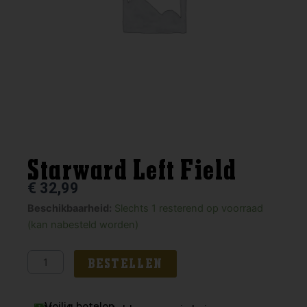
Starward Left Field
€
32,99
Starward
Beschikbaarheid:
Slechts 1 resterend op voorraad
Left
(kan nabesteld worden)
Field
aantal
BESTELLEN
Veilig betalen