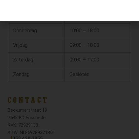
Dinsdag
10:00 – 18:00
Woensdag
10:00 – 18:00
Donderdag
10:00 – 18:00
Vrijdag
09:00 – 18:00
Zaterdag
09:00 – 17:00
Zondag
Gesloten
CONTACT
Beckumerstraat 19
7548 BD Enschede
KVK: 72929138
BTW: NL859289321B01
053 428 3855