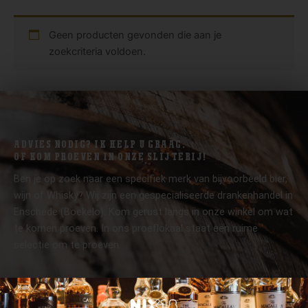
Geen producten gevonden die aan je
zoekcriteria voldoen.
ADVIES NODIG? IK HELP U GRAAG.
OF KOM PROEVEN IN ONZE SLIJTERIJ!
Ben je op zoek naar een specifiek merk van bijvoorbeeld bier,
wijn of Whisky? Wij zijn een gespecialiseerde drankenhandel in
Enschede (Boekelo). Kom gerust langs in onze winkel om wat
te komen proeven. In ons proeflokaal staat een ruime
selectie om te proeven.