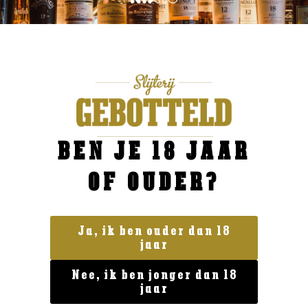
BEN JE 18 JAAR
OF OUDER?
Privacy verklaring
Algemene voorwaarden
Leverings- en betaalvoorwaarden
Ja, ik ben ouder dan 18
jaar
OPENINGSTIJDEN
Nee, ik ben jonger dan 18
Maandag
Gesloten
jaar