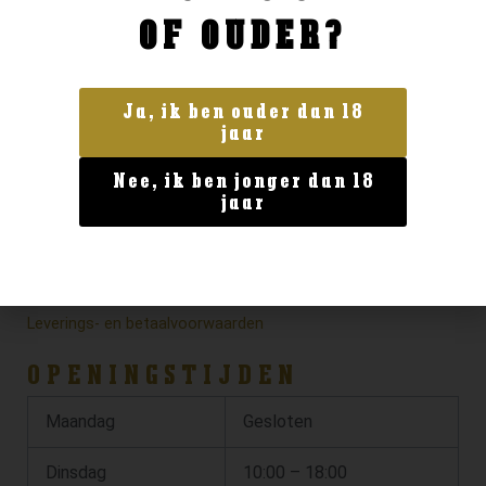
OF OUDER?
Ja, ik ben ouder dan 18
jaar
Nee, ik ben jonger dan 18
jaar
Privacy verklaring
Algemene voorwaarden
Leverings- en betaalvoorwaarden
OPENINGSTIJDEN
Maandag
Gesloten
Dinsdag
10:00 – 18:00