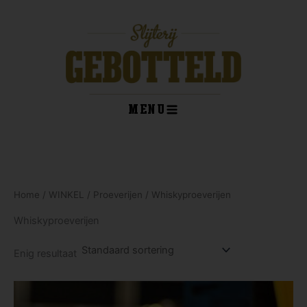
Ga
naar
de
inhoud
MENU
kelwagen
Home
/
WINKEL
/
Proeverijen
/ Whiskyproeverijen
Whiskyproeverijen
Enig resultaat