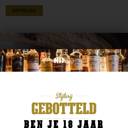
BESTELLEN
ADVIES NODIG? IK HELP U GRAAG.
OF KOM PROEVEN IN ONZE SLIJTERIJ!
Ben je op zoek naar een specifiek merk van bijvoorbeeld bier,
wijn of Whisky? Wij zijn een gespecialiseerde drankenhandel in
Enschede (Boekelo). Kom gerust langs in onze winkel om wat
te komen proeven. In ons proeflokaal staat een ruime
selectie om te proeven.
BEN JE 18 JAAR