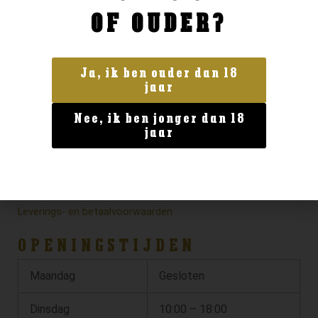
OF OUDER?
Ja, ik ben ouder dan 18
jaar
Nee, ik ben jonger dan 18
jaar
Privacy verklaring
Algemene voorwaarden
Leverings- en betaalvoorwaarden
OPENINGSTIJDEN
Maandag
Gesloten
Dinsdag
10:00 – 18:00