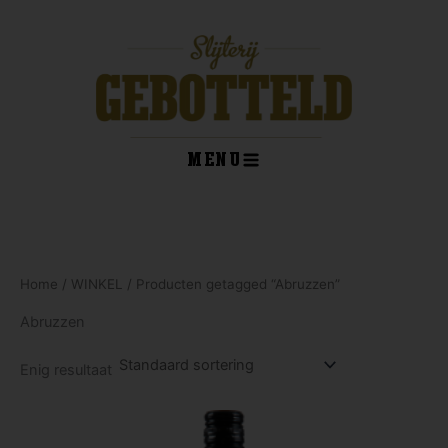
Ga
naar
de
inhoud
MENU
kelwagen
Home
/
WINKEL
/ Producten getagged “Abruzzen”
Abruzzen
Enig resultaat