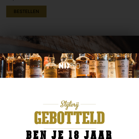
BESTELLEN
ADVIES NODIG? IK HELP U GRAAG.
OF KOM PROEVEN IN ONZE SLIJTERIJ!
Ben je op zoek naar een specifiek merk van bijvoorbeeld bier,
wijn of Whisky? Wij zijn een gespecialiseerde drankenhandel in
Enschede (Boekelo). Kom gerust langs in onze winkel om wat
te komen proeven. In ons proeflokaal staat een ruime
selectie om te proeven.
BEN JE 18 JAAR