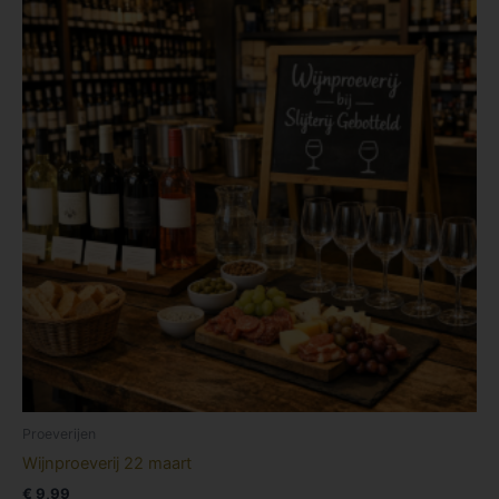
Proeverijen
Wijnproeverij 22 maart
€
9,99