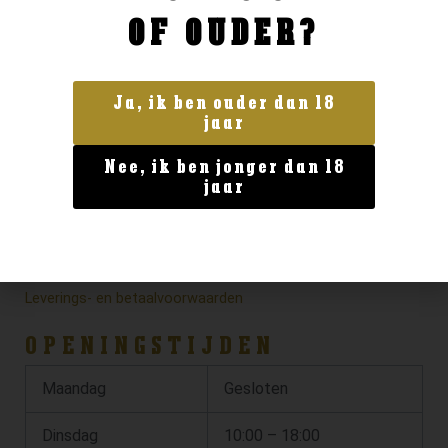
OF OUDER?
Ja, ik ben ouder dan 18
jaar
Nee, ik ben jonger dan 18
jaar
Privacy verklaring
Algemene voorwaarden
Leverings- en betaalvoorwaarden
OPENINGSTIJDEN
Maandag
Gesloten
Dinsdag
10:00 – 18:00