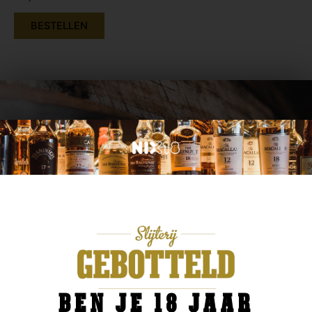
BESTELLEN
ADVIES NODIG? IK HELP U GRAAG.
OF KOM PROEVEN IN ONZE SLIJTERIJ!
Ben je op zoek naar een specifiek merk van bijvoorbeeld bier,
wijn of Whisky? Wij zijn een gespecialiseerde drankenhandel in
Enschede (Boekelo). Kom gerust langs in onze winkel om wat
te komen proeven. In ons proeflokaal staat een ruime
selectie om te proeven.
BEN JE 18 JAAR