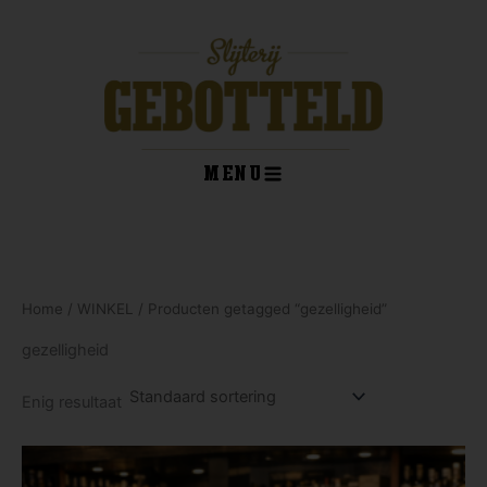
Ga
naar
de
inhoud
MENU
kelwagen
Home
/
WINKEL
/ Producten getagged “gezelligheid”
gezelligheid
Enig resultaat