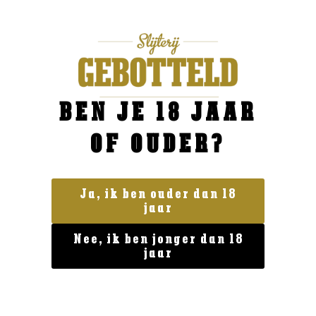
Privacy verklaring
BEN JE 18 JAAR
Algemene voorwaarden
Leverings- en betaalvoorwaarden
OF OUDER?
OPENINGSTIJDEN
Ja, ik ben ouder dan 18
Maandag
Gesloten
jaar
Dinsdag
10:00 – 18:00
Nee, ik ben jonger dan 18
jaar
Woensdag
10:00 – 18:00
Donderdag
10:00 – 18:00