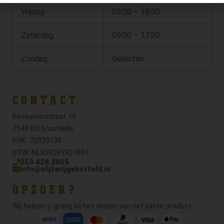
Vrijdag
09:00 – 18:00
Zaterdag
09:00 – 17:00
Zondag
Gesloten
CONTACT
Beckumerstraat 19
7548 BD Enschede
KVK: 72929138
BTW: NL859289321B01
053 428 3855
info@slijterijgebotteld.nl
OPZOEK?
Wij helpen u graag bij het vinden van het juiste product.