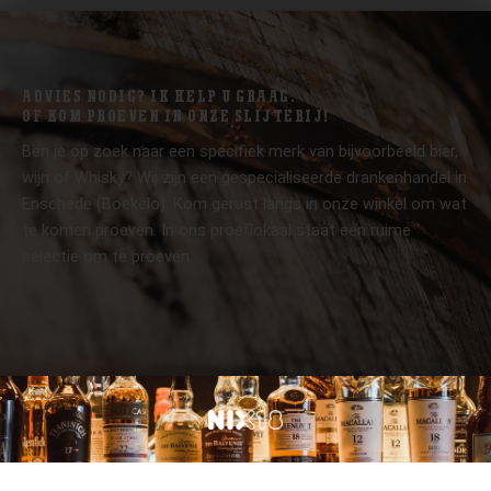
ADVIES NODIG? IK HELP U GRAAG.
OF KOM PROEVEN IN ONZE SLIJTERIJ!
Ben je op zoek naar een specifiek merk van bijvoorbeeld bier,
wijn of Whisky? Wij zijn een gespecialiseerde drankenhandel in
Enschede (Boekelo). Kom gerust langs in onze winkel om wat
te komen proeven. In ons proeflokaal staat een ruime
selectie om te proeven.