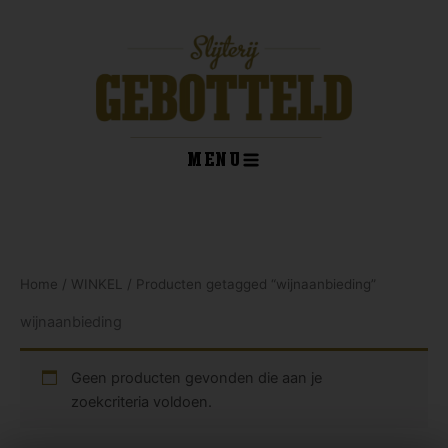
Ga
naar
de
inhoud
MENU
kelwagen
Home
/
WINKEL
/ Producten getagged “wijnaanbieding”
wijnaanbieding
Geen producten gevonden die aan je
zoekcriteria voldoen.