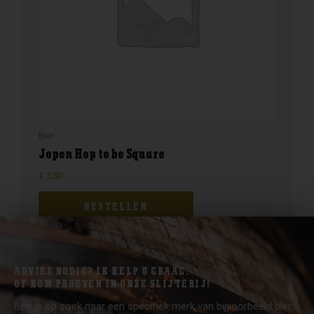
Bier
Jopen Hop to be Square
€
3,50
BESTELLEN
ADVIES NODIG? IK HELP U GRAAG.
OF KOM PROEVEN IN ONZE SLIJTERIJ!
Ben je op zoek naar een specifiek merk van bijvoorbeeld bier,