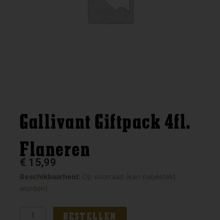
Gallivant Giftpack 4fl.
Flaneren
€
15,99
Gallivant
Beschikbaarheid:
Op voorraad (kan nabesteld
Giftpack
worden)
4fl.
Flaneren
BESTELLEN