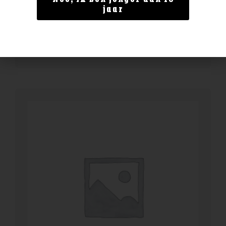
Othmar Bock
jaar
€
2,75
BESTELLEN