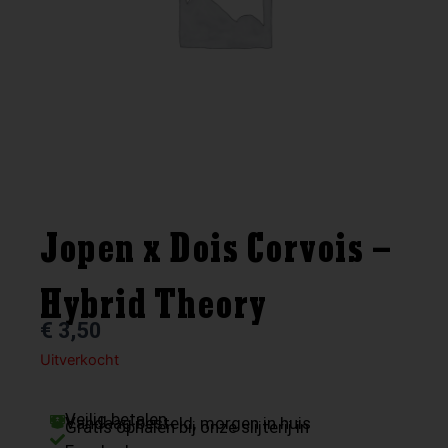
Jopen x Dois Corvois –
Hybrid Theory
€
3,50
Uitverkocht
Veilig betalen
Vandaag besteld, morgen in huis
Gratis ophalen bij onze slijterij in