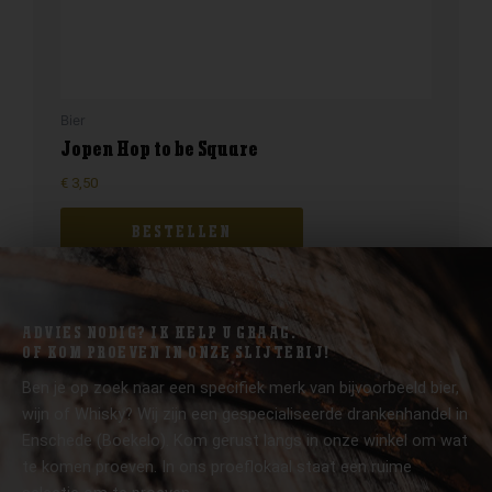
Bier
Jopen Hop to be Square
€
3,50
BESTELLEN
ADVIES NODIG? IK HELP U GRAAG.
OF KOM PROEVEN IN ONZE SLIJTERIJ!
Ben je op zoek naar een specifiek merk van bijvoorbeeld bier,
wijn of Whisky? Wij zijn een gespecialiseerde drankenhandel in
Enschede (Boekelo). Kom gerust langs in onze winkel om wat
te komen proeven. In ons proeflokaal staat een ruime