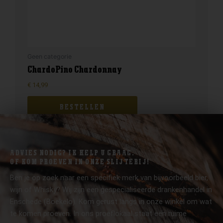
Geen categorie
ChardoPino Chardonnay
€
14,99
BESTELLEN
ADVIES NODIG? IK HELP U GRAAG.
OF KOM PROEVEN IN ONZE SLIJTERIJ!
Ben je op zoek naar een specifiek merk van bijvoorbeeld bier,
wijn of Whisky? Wij zijn een gespecialiseerde drankenhandel in
Enschede (Boekelo). Kom gerust langs in onze winkel om wat
te komen proeven. In ons proeflokaal staat een ruime