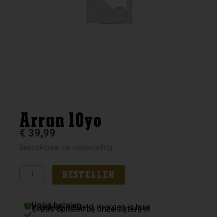
Arran 10yo
€
39,99
Arran
Beschikbaar via nabestelling
10yo
aantal
BESTELLEN
Veilig betalen
Vandaag besteld, morgen in huis
Gratis ophalen bij onze slijterij in