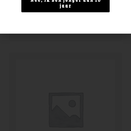
Nee, ik ben jonger dan 18
BENEDICTINE D.O.M. 0.7
jaar
€
24,99
BESTELLEN