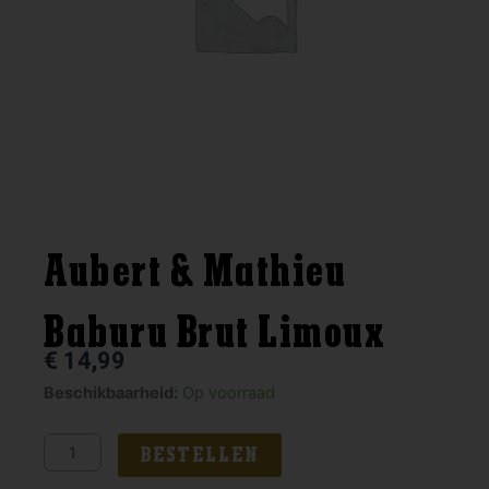
Aubert & Mathieu
Baburu Brut Limoux
€
14,99
Aubert
Beschikbaarheid:
Op voorraad
&
Mathieu
BESTELLEN
Baburu