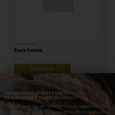
Geen categorie
Enate Crianza
€
13,99
BESTELLEN
ADVIES NODIG? IK HELP U GRAAG.
OF KOM PROEVEN IN ONZE SLIJTERIJ!
Ben je op zoek naar een specifiek merk van bijvoorbeeld bier,
wijn of Whisky? Wij zijn een gespecialiseerde drankenhandel in