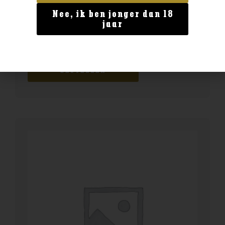
Nee, ik ben jonger dan 18
Geen categorie
jaar
Enate Gewurztraminer
€
17,99
BESTELLEN