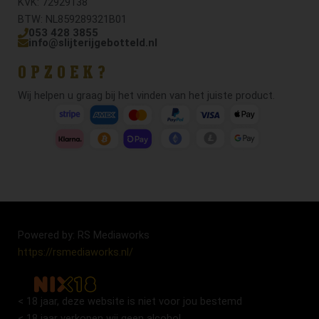
KVK: 72929138
BTW: NL859289321B01
053 428 3855
info@slijterijgebotteld.nl
OPZOEK?
Wij helpen u graag bij het vinden van het juiste product.
Powered by: RS Mediaworks
https://rsmediaworks.nl/
< 18 jaar, deze website is niet voor jou bestemd
< 18 jaar verkopen wij geen alcohol