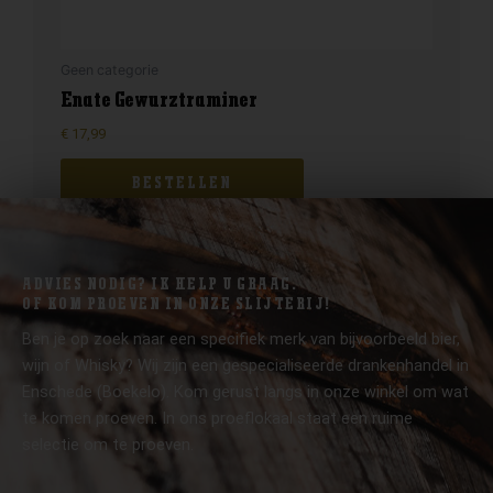
Geen categorie
Enate Gewurztraminer
€
17,99
BESTELLEN
ADVIES NODIG? IK HELP U GRAAG.
OF KOM PROEVEN IN ONZE SLIJTERIJ!
Ben je op zoek naar een specifiek merk van bijvoorbeeld bier,
wijn of Whisky? Wij zijn een gespecialiseerde drankenhandel in
Enschede (Boekelo). Kom gerust langs in onze winkel om wat
te komen proeven. In ons proeflokaal staat een ruime
selectie om te proeven.