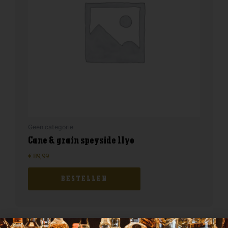
Geen categorie
Cane & grain speyside 11yo
€
89,99
BESTELLEN