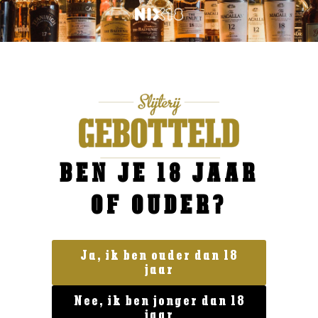
BEN JE 18 JAAR
OF OUDER?
Ja, ik ben ouder dan 18
jaar
Geen categorie
Tukkerschnapps 0.2
Nee, ik ben jonger dan 18
€
7,99
jaar