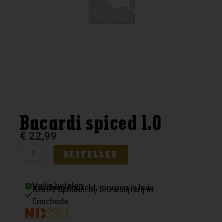
Bacardi spiced 1.0
€
22,99
Bacardi
BESTELLEN
spiced
1.0
Veilig betalen
aantal
Vandaag besteld, morgen in huis
Gratis ophalen bij onze slijterij in
Enschede