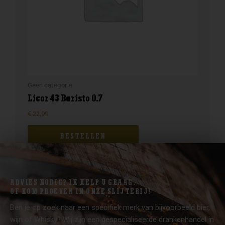
Geen categorie
Licor 43 Baristo 0.7
€
22,99
BESTELLEN
ADVIES NODIG? IK HELP U GRAAG.
OF KOM PROEVEN IN ONZE SLIJTERIJ!
Ben je op zoek naar een specifiek merk van bijvoorbeeld bier,
wijn of Whisky? Wij zijn een gespecialiseerde drankenhandel in