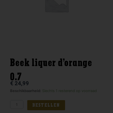
Beek liquer d’orange
0.7
€
24,99
Beek
Beschikbaarheid:
Slechts 1 resterend op voorraad
liquer
d'orange
BESTELLEN
0.7