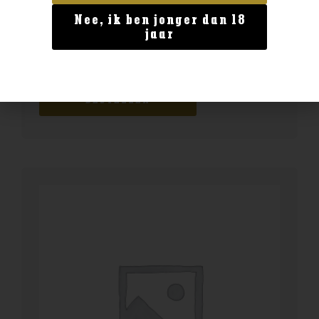
Nee, ik ben jonger dan 18
Geen categorie
jaar
Delamain Vesper XO
€
149,99
BESTELLEN