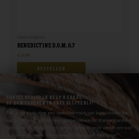
Geen categorie
BENEDICTINE D.O.M. 0.7
€
24,99
BESTELLEN
ADVIES NODIG? IK HELP U GRAAG.
OF KOM PROEVEN IN ONZE SLIJTERIJ!
Ben je op zoek naar een specifiek merk van bijvoorbeeld bier,
wijn of Whisky? Wij zijn een gespecialiseerde drankenhandel in
Enschede (Boekelo). Kom gerust langs in onze winkel om wat
te komen proeven. In ons proeflokaal staat een ruime