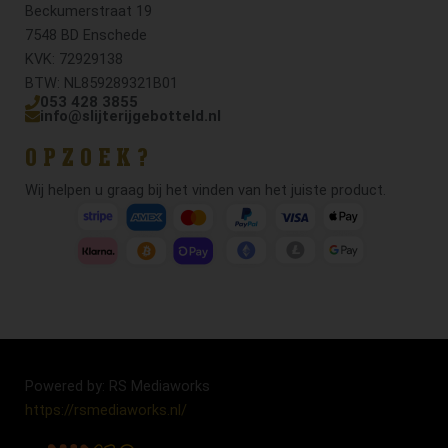
Beckumerstraat 19
7548 BD Enschede
KVK: 72929138
BTW: NL859289321B01
053 428 3855
info@slijterijgebotteld.nl
OPZOEK?
Wij helpen u graag bij het vinden van het juiste product.
Powered by: RS Mediaworks
https://rsmediaworks.nl/