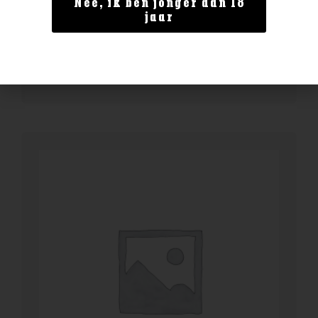
Nee, ik ben jonger dan 18
Enate Rosado
jaar
€
12,99
BESTELLEN