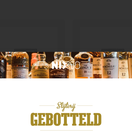
n categorie
Geen categorie
ate Gewurztraminer
ChardoPino Pinot Noir
,99
€
14,99