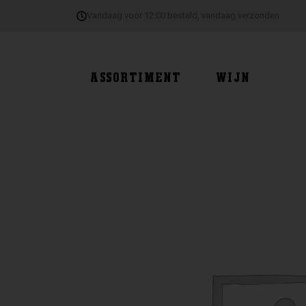
Ga
Vandaag voor 12:00 besteld, vandaag verzonden
naar
de
inhoud
ASSORTIMENT
WIJN