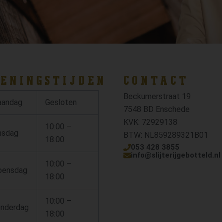
ENINGSTIJDEN
CONTACT
Beckumerstraat 19
andag
Gesloten
7548 BD Enschede
KVK: 72929138
10:00 –
nsdag
BTW: NL859289321B01
18:00
053 428 3855
info@slijterijgebotteld.nl
10:00 –
ensdag
18:00
10:00 –
nderdag
18:00