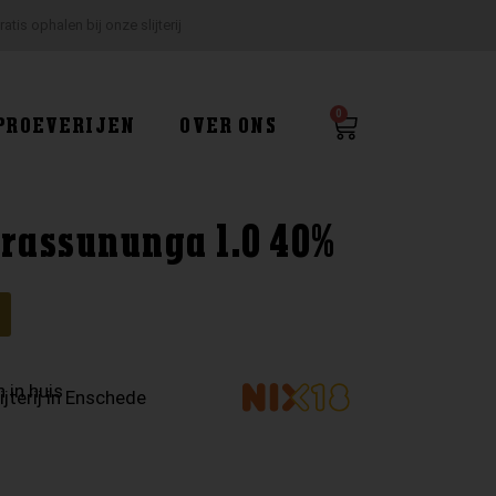
ratis ophalen bij onze slijterij
0
Winkelwagen
PROEVERIJEN
OVER ONS
irassununga 1.0 40%
 in huis
ijterij in Enschede