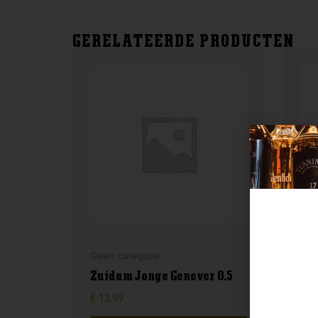
GERELATEERDE PRODUCTEN
Geen categorie
Gee
Zuidam Jonge Genever 0.5
En
€
13,99
€
17