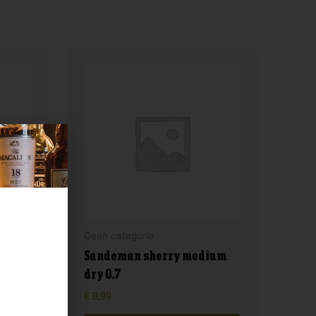
Geen categorie
Sandeman sherry medium
dry 0.7
€
8,99