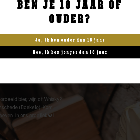
BEN JE 18 JAAR OF
BESTELLEN
BESTELLEN
OUDER?
Ja, ik ben ouder dan 18 jaar
Nee, ik ben jonger dan 18 jaar
orbeeld bier, wijn of Whisky?
 Enschede (Boekelo). Kom
oeven. In ons proeflokaal