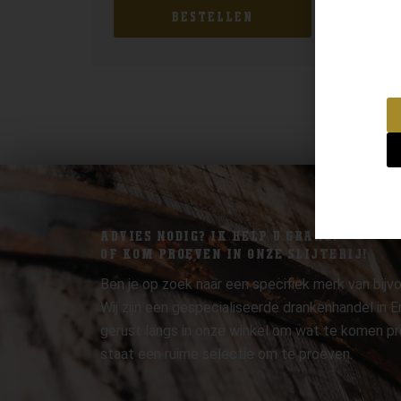
BESTELLEN
ADVIES NODIG? IK HELP U GRAAG.
OF KOM PROEVEN IN ONZE SLIJTERIJ!
Ben je op zoek naar een specifiek merk van bijvo
Wij zijn een gespecialiseerde drankenhandel in
gerust langs in onze winkel om wat te komen pr
staat een ruime selectie om te proeven.