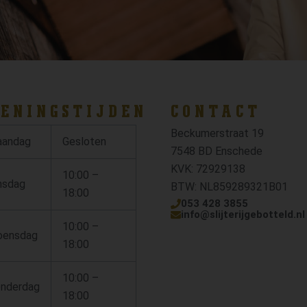
ENINGSTIJDEN
CONTACT
Beckumerstraat 19
andag
Gesloten
7548 BD Enschede
KVK: 72929138
10:00 –
nsdag
BTW: NL859289321B01
18:00
053 428 3855
info@slijterijgebotteld.nl
10:00 –
ensdag
18:00
10:00 –
nderdag
18:00