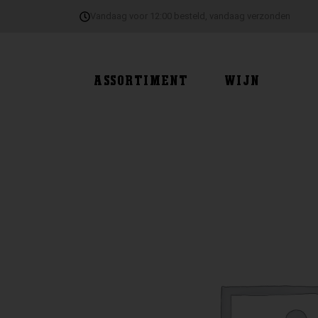
Ga
Vandaag voor 12:00 besteld, vandaag verzonden
naar
de
inhoud
ASSORTIMENT
WIJN