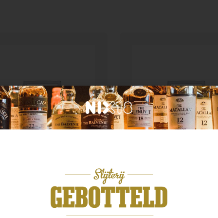
Geen categorie
n categorie
Enate 234 Chardonnay
ate Gewurztraminer
Magnum
,99
€
29,99