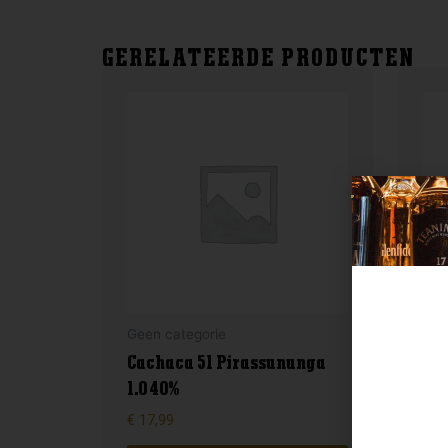
GERELATEERDE PRODUCTEN
Geen categorie
Gee
Cachaca 51 Pirassununga
1.0 40%
En
€
17,99
€
17