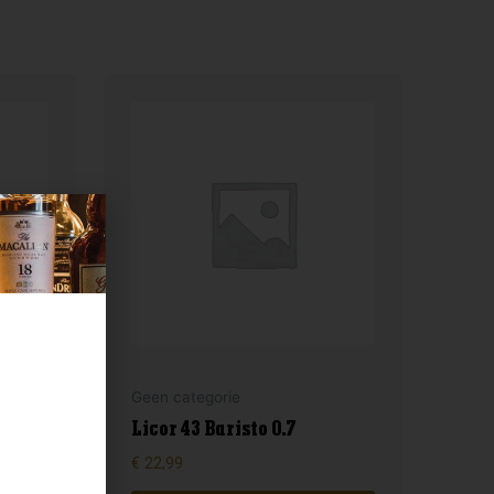
Geen categorie
Licor 43 Baristo 0.7
€
22,99