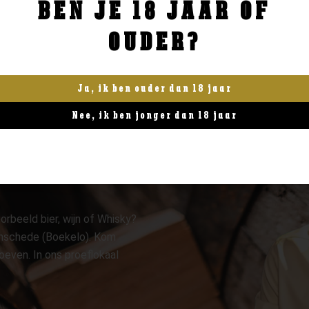
BEN JE 18 JAAR OF
BESTELLEN
BESTELLEN
OUDER?
Ja, ik ben ouder dan 18 jaar
Nee, ik ben jonger dan 18 jaar
orbeeld bier, wijn of Whisky?
 Enschede (Boekelo). Kom
oeven. In ons proeflokaal