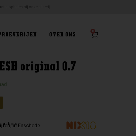
ratis ophalen bij onze slijterij
0
Winkelwagen
PROEVERIJEN
OVER ONS
SH original 0.7
aad
 in huis
ijterij in Enschede