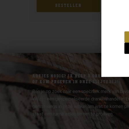
BESTELLEN
ADVIES NODIG? IK HELP U GRAAG.
OF KOM PROEVEN IN ONZE SLIJTERIJ!
Ben je op zoek naar een specifiek merk van bijvo
Wij zijn een gespecialiseerde drankenhandel in
gerust langs in onze winkel om wat te komen pr
staat een ruime selectie om te proeven.