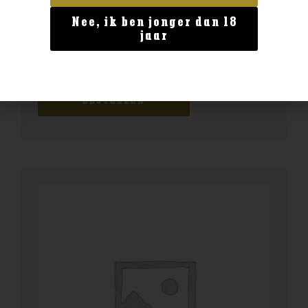
Nee, ik ben jonger dan 18
Geen categorie
jaar
Delamain Vesper XO
€
149,99
BESTELLEN