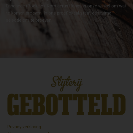
Enschede (Boekelo). Kom gerust langs in onze winkel om wat
te komen proeven. In ons proeflokaal staat een ruime
selectie om te proeven.
Privacy verklaring