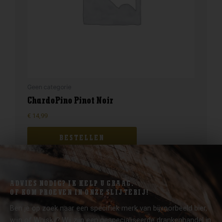
Geen categorie
ChardoPino Pinot Noir
€
14,99
BESTELLEN
ADVIES NODIG? IK HELP U GRAAG.
OF KOM PROEVEN IN ONZE SLIJTERIJ!
Ben je op zoek naar een specifiek merk van bijvoorbeeld bier,
wijn of Whisky? Wij zijn een gespecialiseerde drankenhandel in