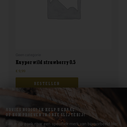
Geen categorie
Kuyper wild strawberry 0.5
€
9,99
BESTELLEN
ADVIES NODIG? IK HELP U GRAAG.
OF KOM PROEVEN IN ONZE SLIJTERIJ!
Ben je op zoek naar een specifiek merk van bijvoorbeeld bier,