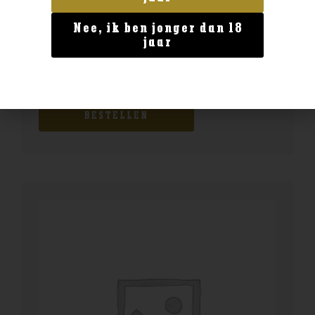
Nee, ik ben jonger dan 18
jaar
Geen categorie
Filliers Advokaat 0,7L
€
16,49
BESTELLEN