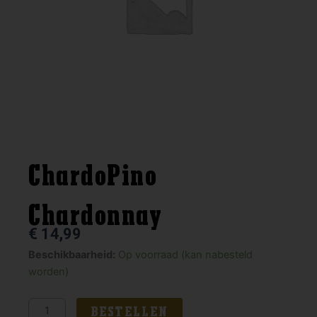
ChardoPino
Chardonnay
€
14,99
ChardoPino
Beschikbaarheid:
Op voorraad (kan nabesteld
Chardonnay
worden)
aantal
BESTELLEN