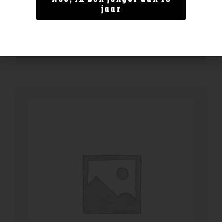
Enate Crianza
jaar
€
13,99
BESTELLEN