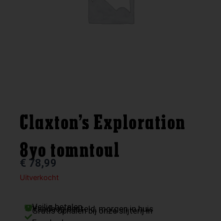
Claxton’s Exploration
8yo tomntoul
€
78,99
Uitverkocht
Veilig betalen
Vandaag besteld, morgen in huis
Gratis ophalen bij onze slijterij in