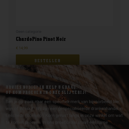
Geen categorie
ChardoPino Pinot Noir
€
14,99
BESTELLEN
ADVIES NODIG? IK HELP U GRAAG.
OF KOM PROEVEN IN ONZE SLIJTERIJ!
Ben je op zoek naar een specifiek merk van bijvoorbeeld bier,
wijn of Whisky? Wij zijn een gespecialiseerde drankenhandel in
Enschede (Boekelo). Kom gerust langs in onze winkel om wat
te komen proeven. In ons proeflokaal staat een ruime