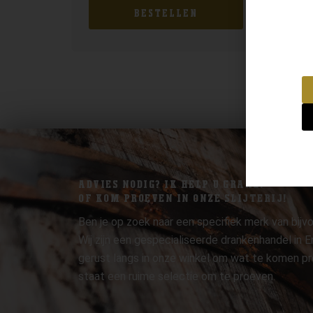
BESTELLEN
ADVIES NODIG? IK HELP U GRAAG.
OF KOM PROEVEN IN ONZE SLIJTERIJ!
Ben je op zoek naar een specifiek merk van bijvo
Wij zijn een gespecialiseerde drankenhandel in
gerust langs in onze winkel om wat te komen pr
staat een ruime selectie om te proeven.