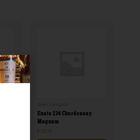
Geen categorie
Enate 234 Chardonnay
Magnum
€
29,99