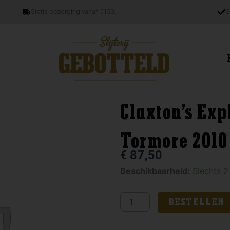
Gratis bezorging vanaf €150.-
G
Claxton’s Exp
Tormore 2010 
€
87,50
Claxton's
Beschikbaarheid:
Slechts 2
Exploration
Series
BESTELLEN
Tormore
2010