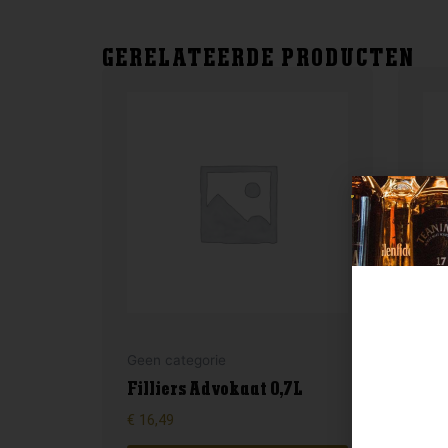
GERELATEERDE PRODUCTEN
Geen categorie
Gee
Filliers Advokaat 0,7L
Fil
€
16,49
€
8,