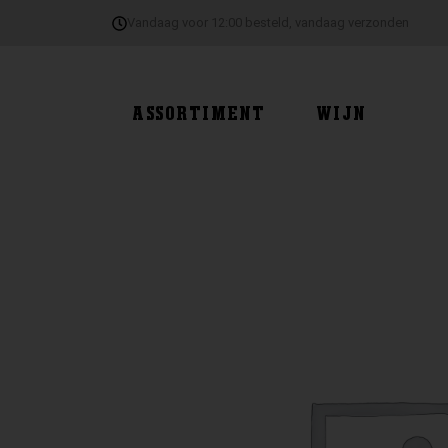
Ga
Vandaag voor 12:00 besteld, vandaag verzonden
naar
de
inhoud
ASSORTIMENT
WIJN