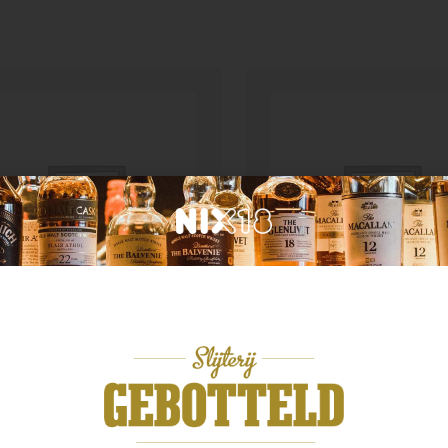
n categorie
Geen categorie
liers Advokaat 2x10cl
Tukkerschnapps 0.2
99
€
7,99