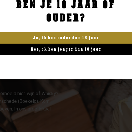
BEN JE 18 JAAR OF
BESTELLEN
BESTELLEN
OUDER?
Ja, ik ben ouder dan 18 jaar
Nee, ik ben jonger dan 18 jaar
orbeeld bier, wijn of Whisky?
 Enschede (Boekelo). Kom
oeven. In ons proeflokaal