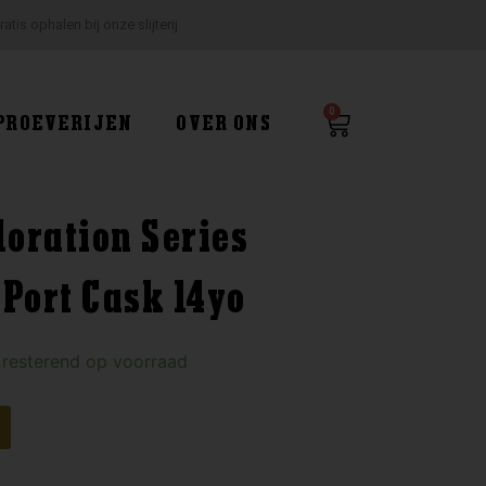
ratis ophalen bij onze slijterij
0
Winkelwagen
PROEVERIJEN
OVER ONS
loration Series
Port Cask 14yo
 resterend op voorraad