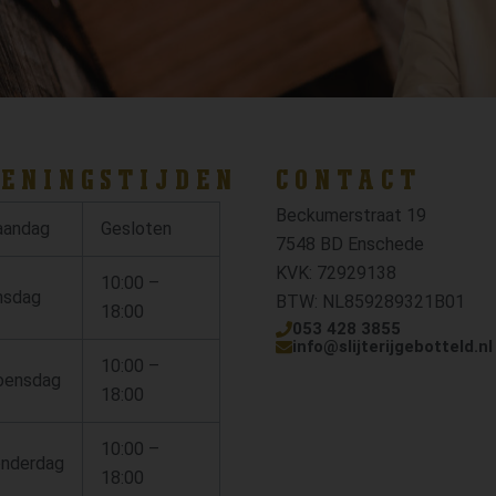
ENINGSTIJDEN
CONTACT
Beckumerstraat 19
andag
Gesloten
7548 BD Enschede
KVK: 72929138
10:00 –
nsdag
BTW: NL859289321B01
18:00
053 428 3855
info@slijterijgebotteld.nl
10:00 –
ensdag
18:00
10:00 –
nderdag
18:00