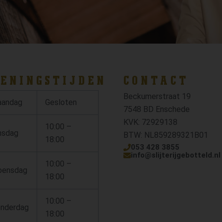
ENINGSTIJDEN
CONTACT
Beckumerstraat 19
andag
Gesloten
7548 BD Enschede
KVK: 72929138
10:00 –
nsdag
BTW: NL859289321B01
18:00
053 428 3855
info@slijterijgebotteld.nl
10:00 –
ensdag
18:00
10:00 –
nderdag
18:00