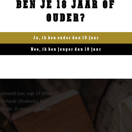
BEN JE 18 JAAR OF
BESTELLEN
BESTELLEN
OUDER?
Ja, ik ben ouder dan 18 jaar
Nee, ik ben jonger dan 18 jaar
orbeeld bier, wijn of Whisky?
 Enschede (Boekelo). Kom
oeven. In ons proeflokaal