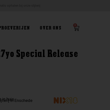
ratis ophalen bij onze slijterij
0
Winkelwagen
PROEVERIJEN
OVER ONS
27yo Special Release
 in huis
ijterij in Enschede