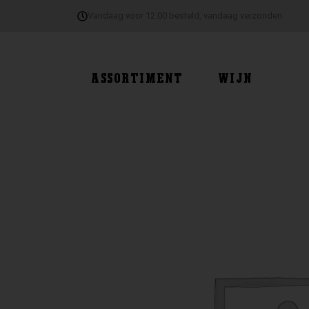
Ga
Vandaag voor 12:00 besteld, vandaag verzonden
naar
de
inhoud
ASSORTIMENT
WIJN