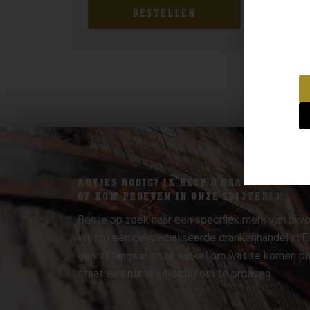
BESTELLEN
ADVIES NODIG? IK HELP U GRAAG.
OF KOM PROEVEN IN ONZE SLIJTERIJ!
Ben je op zoek naar een specifiek merk van bijvo
Wij zijn een gespecialiseerde drankenhandel in
gerust langs in onze winkel om wat te komen pr
staat een ruime selectie om te proeven.