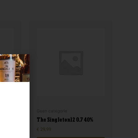
Geen categorie
The Singleton12 0.7 40%
€
29,99