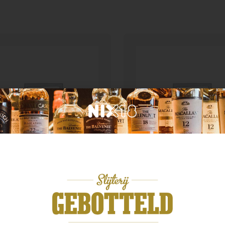
n categorie
Geen categorie
liers Advokaat 0,7L
Pastis 51 1.0 ltr
,49
€
24,99