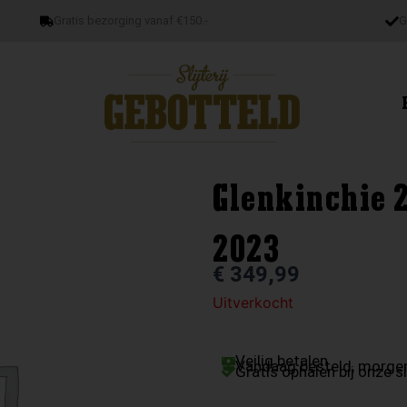
Gratis bezorging vanaf €150.-
G
Glenkinchie 
2023
€
349,99
Uitverkocht
Veilig betalen
Vandaag besteld, morgen
Gratis ophalen bij onze sl