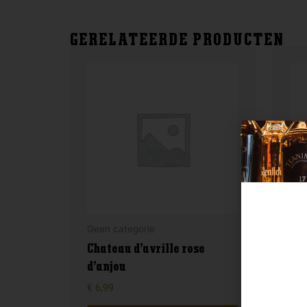
GERELATEERDE PRODUCTEN
Geen categorie
Gee
Chateau d’avrille rose
d’anjou
Fil
€
6,99
€
16