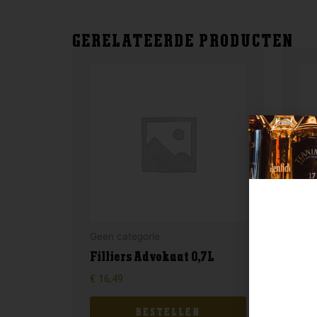
GERELATEERDE PRODUCTEN
Geen categorie
Gee
Filliers Advokaat 0,7L
For
€
16,49
€
4,
BESTELLEN