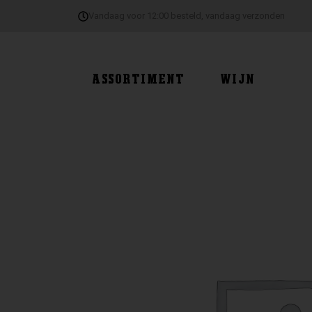
Ga
Vandaag voor 12:00 besteld, vandaag verzonden
naar
de
inhoud
ASSORTIMENT
WIJN