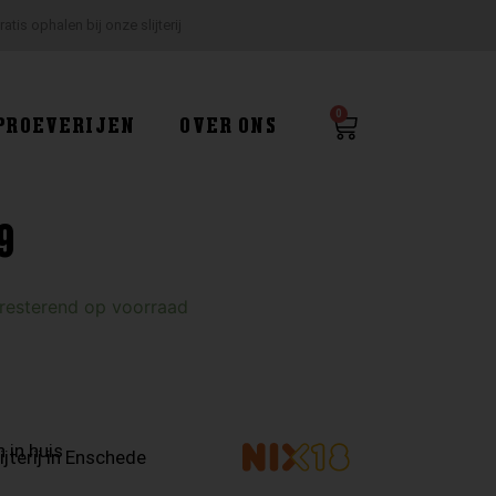
ratis ophalen bij onze slijterij
0
Winkelwagen
PROEVERIJEN
OVER ONS
9
 resterend op voorraad
 in huis
ijterij in Enschede