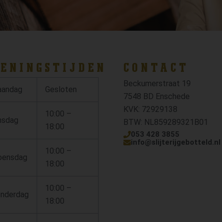
ENINGSTIJDEN
CONTACT
Beckumerstraat 19
andag
Gesloten
7548 BD Enschede
KVK: 72929138
10:00 –
nsdag
BTW: NL859289321B01
18:00
053 428 3855
info@slijterijgebotteld.nl
10:00 –
ensdag
18:00
10:00 –
nderdag
18:00