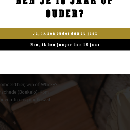
BEN JE 18 JAAR OF
OUDER?
Ja, ik ben ouder dan 18 jaar
Nee, ik ben jonger dan 18 jaar
orbeeld bier, wijn of Whisky?
 Enschede (Boekelo). Kom
oeven. In ons proeflokaal