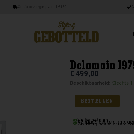
Gratis bezorging vanaf €150.-
G
Delamain 197
€
499,00
Delamain
Beschikbaarheid:
Slechts 1
1979
aantal
BESTELLEN
Veilig betalen
Vandaag besteld, morgen
Gratis ophalen bij onze sl