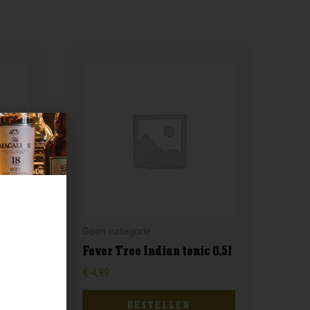
Geen categorie
Fever Tree Indian tonic 0.5l
€
4,99
BESTELLEN