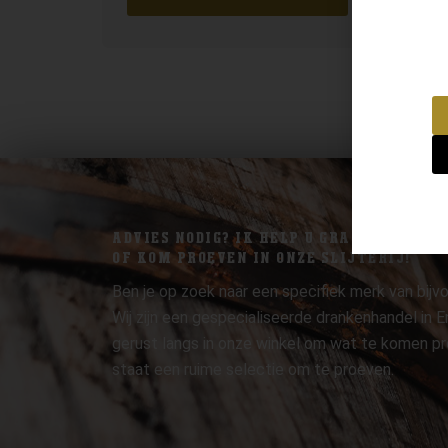
ADVIES NODIG? IK HELP U GRAAG.
OF KOM PROEVEN IN ONZE SLIJTERIJ!
Ben je op zoek naar een specifiek merk van bijvo
Wij zijn een gespecialiseerde drankenhandel in
gerust langs in onze winkel om wat te komen pr
staat een ruime selectie om te proeven.