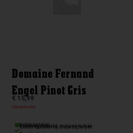
Domaine Fernand
Engel Pinot Gris
€
15,99
Uitverkocht
Veilig betalen
Vandaag besteld, morgen in huis
Gratis ophalen bij onze slijterij in