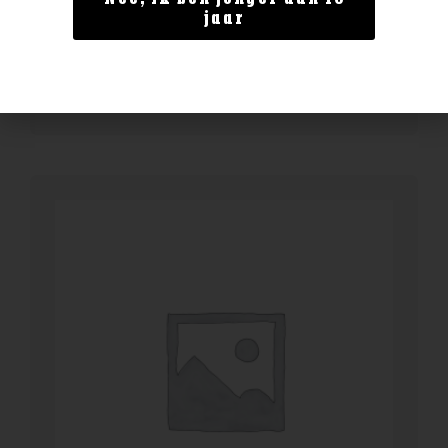
Enate 234 Chardonnay Magnum
jaar
€
29,99
BESTELLEN