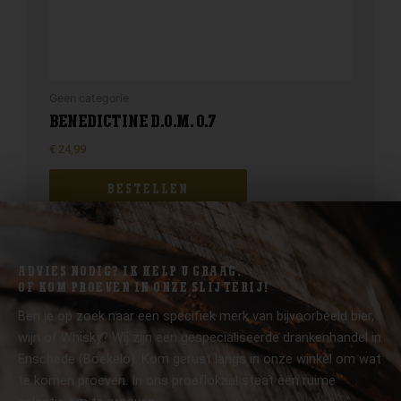
Geen categorie
BENEDICTINE D.O.M. 0.7
€
24,99
BESTELLEN
ADVIES NODIG? IK HELP U GRAAG.
OF KOM PROEVEN IN ONZE SLIJTERIJ!
Ben je op zoek naar een specifiek merk van bijvoorbeeld bier,
wijn of Whisky? Wij zijn een gespecialiseerde drankenhandel in
Enschede (Boekelo). Kom gerust langs in onze winkel om wat
te komen proeven. In ons proeflokaal staat een ruime