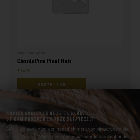
Geen categorie
ChardoPino Pinot Noir
€
14,99
BESTELLEN
ADVIES NODIG? IK HELP U GRAAG.
OF KOM PROEVEN IN ONZE SLIJTERIJ!
Ben je op zoek naar een specifiek merk van bijvoorbeeld bier,
wijn of Whisky? Wij zijn een gespecialiseerde drankenhandel in