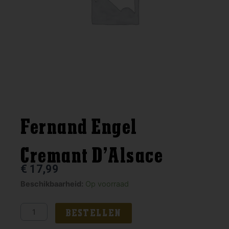
Fernand Engel
Cremant D’Alsace
€
17,99
Fernand
Beschikbaarheid:
Op voorraad
Engel
Cremant
BESTELLEN
D'Alsace