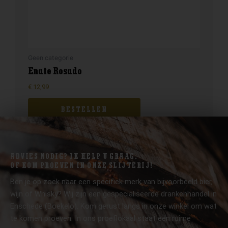
Geen categorie
Enate Rosado
€
12,99
BESTELLEN
ADVIES NODIG? IK HELP U GRAAG.
OF KOM PROEVEN IN ONZE SLIJTERIJ!
Ben je op zoek naar een specifiek merk van bijvoorbeeld bier,
wijn of Whisky? Wij zijn een gespecialiseerde drankenhandel in
Enschede (Boekelo). Kom gerust langs in onze winkel om wat
te komen proeven. In ons proeflokaal staat een ruime