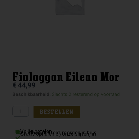
Finlaggan Eilean Mor
€
44,99
Finlaggan
Beschikbaarheid:
Slechts 2 resterend op voorraad
Eilean
Mor
BESTELLEN
aantal
Veilig betalen
Vandaag besteld, morgen in huis
Gratis ophalen bij onze slijterij in