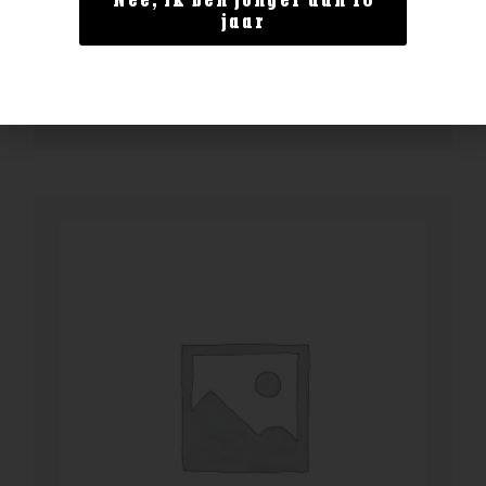
Nee, ik ben jonger dan 18
Kuyper wild strawberry 0.5
jaar
€
9,99
BESTELLEN