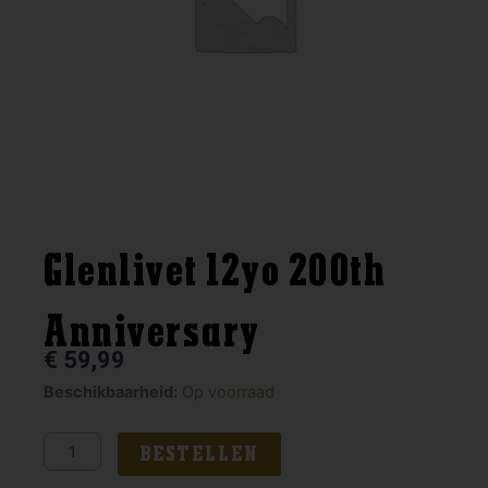
Glenlivet 12yo 200th
Anniversary
€
59,99
Glenlivet
Beschikbaarheid:
Op voorraad
12yo
200th
BESTELLEN
Anniversary