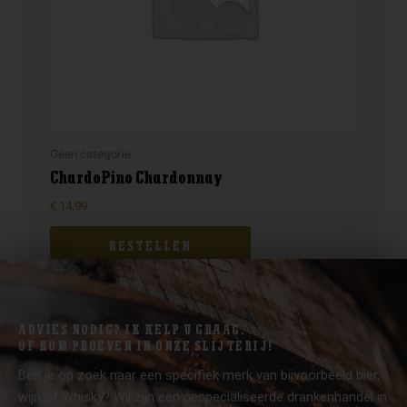
Geen categorie
ChardoPino Chardonnay
€
14,99
BESTELLEN
ADVIES NODIG? IK HELP U GRAAG.
OF KOM PROEVEN IN ONZE SLIJTERIJ!
Ben je op zoek naar een specifiek merk van bijvoorbeeld bier,
wijn of Whisky? Wij zijn een gespecialiseerde drankenhandel in