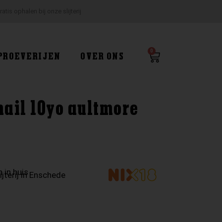
ratis ophalen bij onze slijterij
0
Winkelwagen
PROEVERIJEN
OVER ONS
ail 10yo aultmore
 in huis
ijterij in Enschede