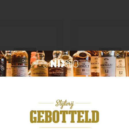
n categorie
Geen categorie
chaca 51 Pirassununga
 40%
Enate Rosado
,99
€
12,99