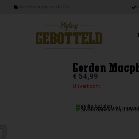
Gratis bezorging vanaf €150.-
G
Gordon Macph
€
54,99
Uitverkocht
Veilig betalen
Vandaag besteld, morgen
Gratis ophalen bij onze sl