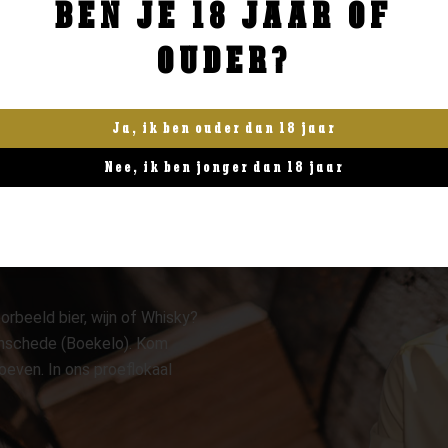
BEN JE 18 JAAR OF
BESTELLEN
BESTELLEN
OUDER?
Ja, ik ben ouder dan 18 jaar
Nee, ik ben jonger dan 18 jaar
orbeeld bier, wijn of Whisky?
 Enschede (Boekelo). Kom
oeven. In ons proeflokaal