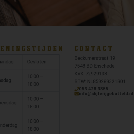
ENINGSTIJDEN
CONTACT
Beckumerstraat 19
andag
Gesloten
7548 BD Enschede
KVK: 72929138
10:00 –
nsdag
BTW: NL859289321B01
18:00
053 428 3855
info@slijterijgebotteld.nl
10:00 –
ensdag
18:00
10:00 –
nderdag
18:00