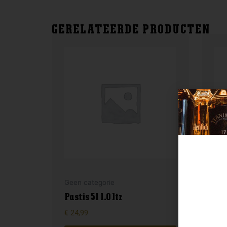
GERELATEERDE PRODUCTEN
Gee
Geen categorie
Ca
Pastis 51 1.0 ltr
1.0
€
24,99
€
17