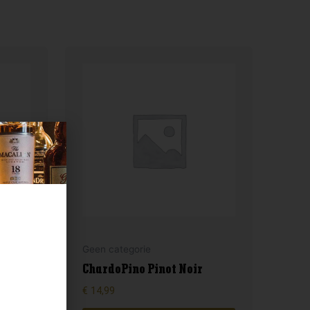
Geen categorie
ChardoPino Pinot Noir
€
14,99