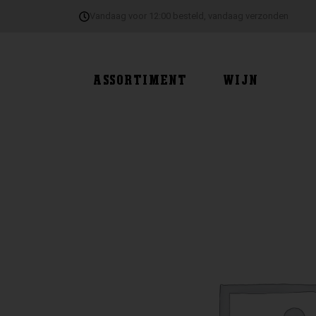
Ga
Vandaag voor 12:00 besteld, vandaag verzonden
naar
de
inhoud
ASSORTIMENT
WIJN