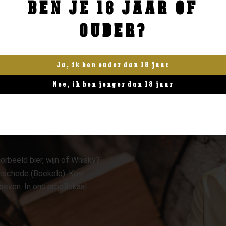
BEN JE 18 JAAR OF
BESTELLEN
BESTELLEN
OUDER?
Ja, ik ben ouder dan 18 jaar
Nee, ik ben jonger dan 18 jaar
orbeeld bier, wijn of Whisky?
 Enschede (Boekelo). Kom
oeven. In ons proeflokaal