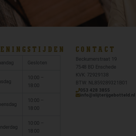
ENINGSTIJDEN
CONTACT
Beckumerstraat 19
andag
Gesloten
7548 BD Enschede
KVK: 72929138
10:00 –
nsdag
BTW: NL859289321B01
18:00
053 428 3855
info@slijterijgebotteld.nl
10:00 –
ensdag
18:00
10:00 –
nderdag
18:00