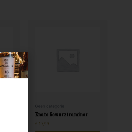
Geen categorie
nga
Enate Gewurztraminer
€
17,99