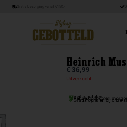
Gratis bezorging vanaf €150.-
G
Heinrich Mus
€
36,99
Uitverkocht
Veilig betalen
Vandaag besteld, morgen
Gratis ophalen bij onze sl