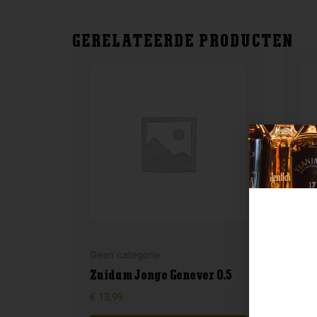
GERELATEERDE PRODUCTEN
Geen categorie
Gee
Zuidam Jonge Genever 0.5
Kuy
€
13,99
€
9,