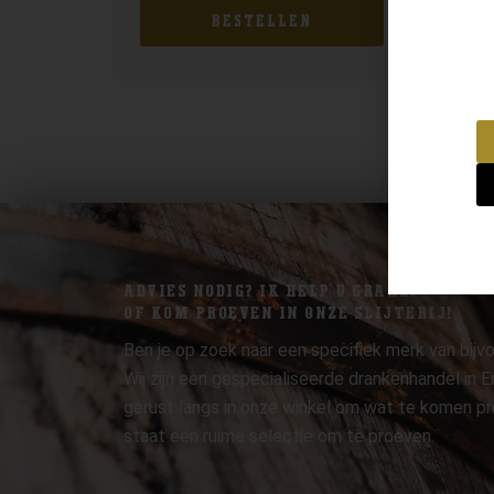
BESTELLEN
ADVIES NODIG? IK HELP U GRAAG.
OF KOM PROEVEN IN ONZE SLIJTERIJ!
Ben je op zoek naar een specifiek merk van bijvo
Wij zijn een gespecialiseerde drankenhandel in
gerust langs in onze winkel om wat te komen pr
staat een ruime selectie om te proeven.