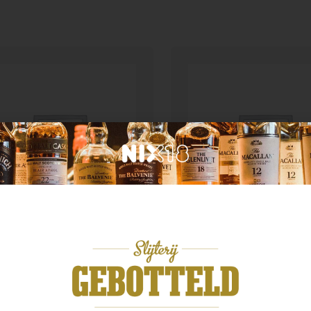
Geen categorie
n categorie
Cachaca 51 Pirassunu
per wild strawberry 0.5
1.0 40%
99
€
17,99