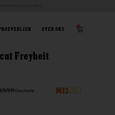
ratis ophalen bij onze slijterij
0
Winkelwagen
PROEVERIJEN
OVER ONS
cat Freyheit
 in huis
ijterij in Enschede