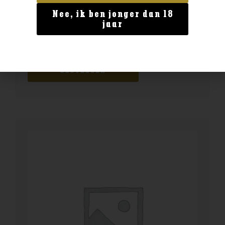
Nee, ik ben jonger dan 18
Geen categorie
jaar
Fever Tree Indian tonic 0.5l
€
4,99
BESTELLEN