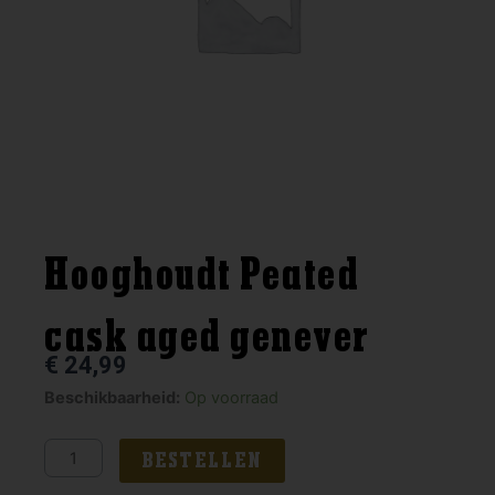
Hooghoudt Peated
cask aged genever
€
24,99
Hooghoudt
Beschikbaarheid:
Op voorraad
Peated
cask
BESTELLEN
aged