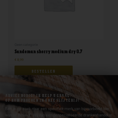
Geen categorie
Sandeman sherry medium dry 0.7
€
8,99
BESTELLEN
ADVIES NODIG? IK HELP U GRAAG.
OF KOM PROEVEN IN ONZE SLIJTERIJ!
Ben je op zoek naar een specifiek merk van bijvoorbeeld bier,
wijn of Whisky? Wij zijn een gespecialiseerde drankenhandel in