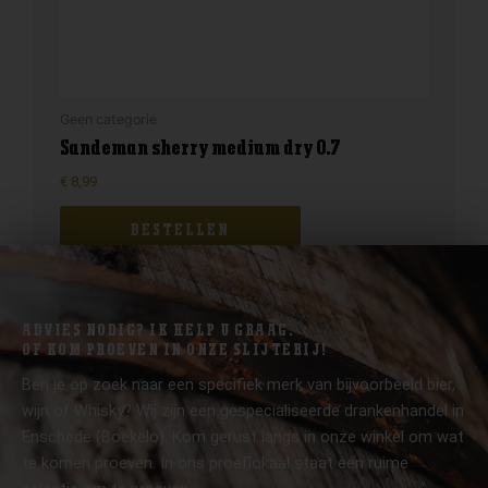
Geen categorie
Sandeman sherry medium dry 0.7
€
8,99
BESTELLEN
ADVIES NODIG? IK HELP U GRAAG.
OF KOM PROEVEN IN ONZE SLIJTERIJ!
Ben je op zoek naar een specifiek merk van bijvoorbeeld bier,
wijn of Whisky? Wij zijn een gespecialiseerde drankenhandel in
Enschede (Boekelo). Kom gerust langs in onze winkel om wat
te komen proeven. In ons proeflokaal staat een ruime