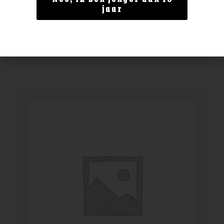
Enate Crianza
jaar
€
13,99
BESTELLEN