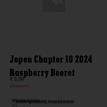
Jopen Chapter 10 2024
Raspberry Beeret
€
3,50
Uitverkocht
Veilig betalen
Vandaag besteld, morgen in huis
Gratis ophalen bij onze slijterij in