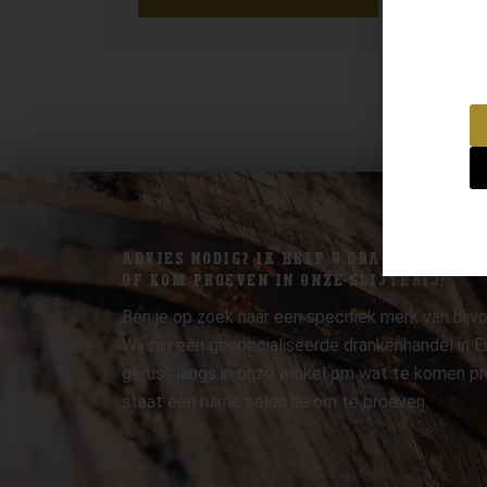
ADVIES NODIG? IK HELP U GRAAG.
OF KOM PROEVEN IN ONZE SLIJTERIJ!
Ben je op zoek naar een specifiek merk van bijvo
Wij zijn een gespecialiseerde drankenhandel in
gerust langs in onze winkel om wat te komen pr
staat een ruime selectie om te proeven.