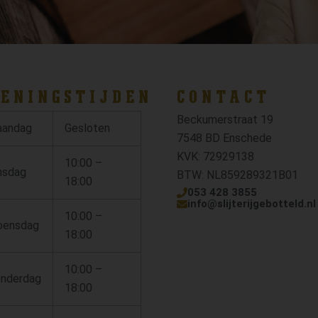
ENINGSTIJDEN
CONTACT
Beckumerstraat 19
andag
Gesloten
7548 BD Enschede
KVK: 72929138
10:00 –
nsdag
BTW: NL859289321B01
18:00
053 428 3855
info@slijterijgebotteld.nl
10:00 –
ensdag
18:00
10:00 –
nderdag
18:00