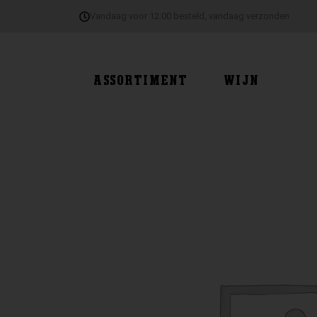
Ga
Vandaag voor 12:00 besteld, vandaag verzonden
naar
de
inhoud
ASSORTIMENT
WIJN