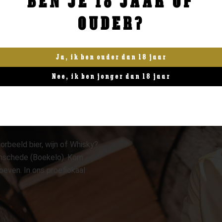
BEN JE 18 JAAR OF
OUDER?
Ja, ik ben ouder dan 18 jaar
Nee, ik ben jonger dan 18 jaar
orbeeld bier, wijn of Whisky?
 Enschede (Boekelo). Kom
oeven. In ons proeflokaal