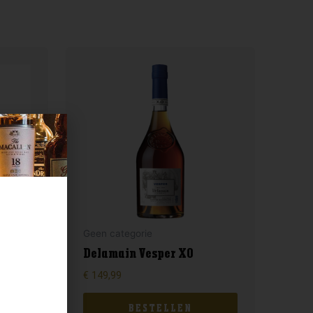
Geen categorie
Delamain Vesper XO
€
149,99
BESTELLEN