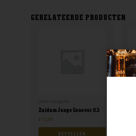
GERELATEERDE PRODUCTEN
Geen categorie
Gee
Zuidam Jonge Genever 0.5
Kuy
€
13,99
€
9,
BESTELLEN