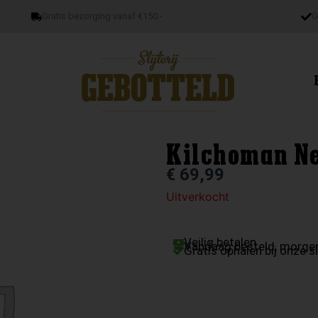
Gratis bezorging vanaf €150.-
G
Kilchoman Ne
€
69,99
Uitverkocht
Veilig betalen
Vandaag besteld, morgen
Gratis ophalen bij onze sl