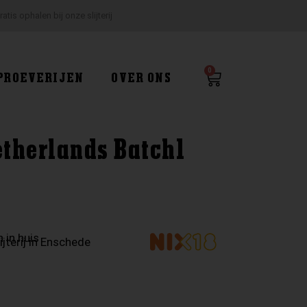
ratis ophalen bij onze slijterij
0
Winkelwagen
PROEVERIJEN
OVER ONS
therlands Batch1
 in huis
ijterij in Enschede