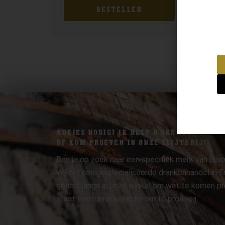
BESTELLEN
ADVIES NODIG? IK HELP U GRAAG.
OF KOM PROEVEN IN ONZE SLIJTERIJ!
Ben je op zoek naar een specifiek merk van bijvo
Wij zijn een gespecialiseerde drankenhandel in
gerust langs in onze winkel om wat te komen pr
staat een ruime selectie om te proeven.