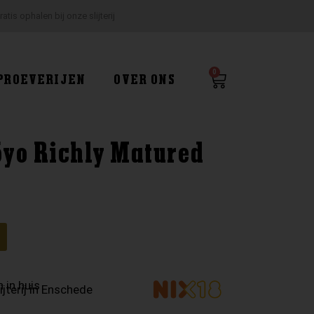
ratis ophalen bij onze slijterij
0
Winkelwagen
PROEVERIJEN
OVER ONS
yo Richly Matured
g
 in huis
ijterij in Enschede