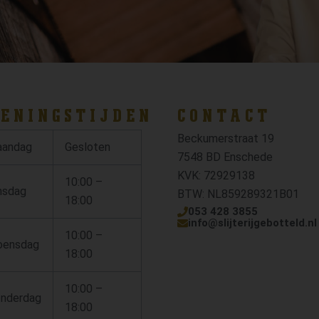
ENINGSTIJDEN
CONTACT
Beckumerstraat 19
andag
Gesloten
7548 BD Enschede
KVK: 72929138
10:00 –
nsdag
BTW: NL859289321B01
18:00
053 428 3855
info@slijterijgebotteld.nl
10:00 –
ensdag
18:00
10:00 –
nderdag
18:00