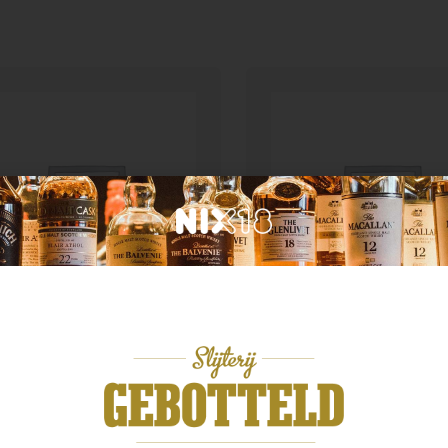
n categorie
Geen categorie
ster spatlese 0.75
Pastis 51 1.0 ltr
99
€
24,99