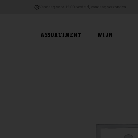
Ga
Vandaag voor 12:00 besteld, vandaag verzonden
naar
de
inhoud
ASSORTIMENT
WIJN