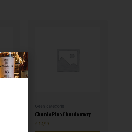
Geen categorie
ChardoPino Chardonnay
€
14,99