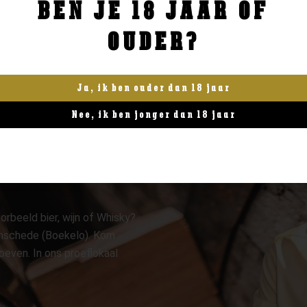
BEN JE 18 JAAR OF
BESTELLEN
BESTELLEN
OUDER?
Ja, ik ben ouder dan 18 jaar
Nee, ik ben jonger dan 18 jaar
orbeeld bier, wijn of Whisky?
 Enschede (Boekelo). Kom
oeven. In ons proeflokaal