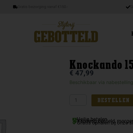
Gratis bezorging vanaf €150.-
G
Knockando 15
€
47,99
Knockando
Beschikbaar via nabestellin
15yo
Richly
BESTELLEN
Matured
aantal
Veilig betalen
Vandaag besteld, morgen
Gratis ophalen bij onze sl