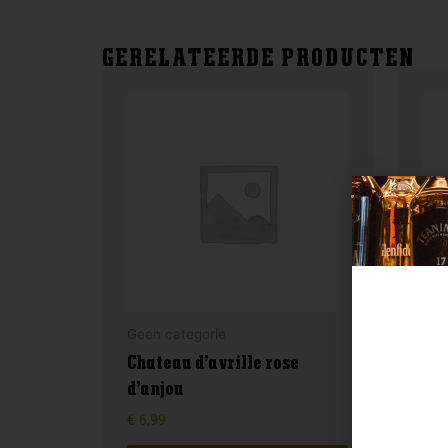
GERELATEERDE PRODUCTEN
Geen categorie
Gee
Chateau d’avrille rose
d’anjou
For
€
6,99
€
4,