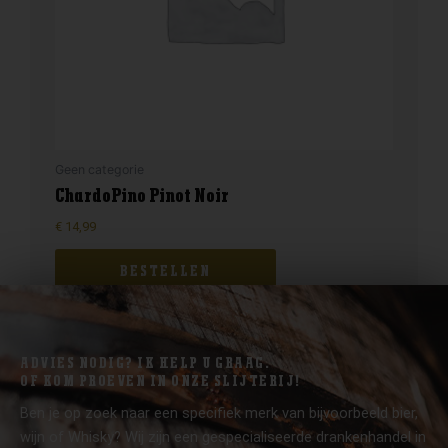
Geen categorie
ChardoPino Pinot Noir
€
14,99
BESTELLEN
ADVIES NODIG? IK HELP U GRAAG.
OF KOM PROEVEN IN ONZE SLIJTERIJ!
Ben je op zoek naar een specifiek merk van bijvoorbeeld bier,
wijn of Whisky? Wij zijn een gespecialiseerde drankenhandel in