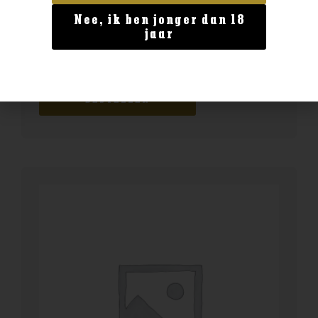
Nee, ik ben jonger dan 18
Geen categorie
jaar
Enate 234 Chardonnay Magnum
€
29,99
BESTELLEN