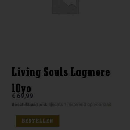
Living Souls Lagmore
10yo
€
69,99
Living
Beschikbaarheid:
Slechts 1 resterend op voorraad
Souls
Lagmore
BESTELLEN
10yo