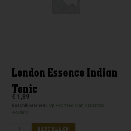
London Essence Indian
Tonic
€
1,89
London
Beschikbaarheid:
Op voorraad (kan nabesteld
Essence
worden)
Indian
Tonic
BESTELLEN