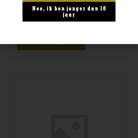
Nee, ik ben jonger dan 18
Geen categorie
jaar
ChardoPino Pinot Noir
€
14,99
BESTELLEN