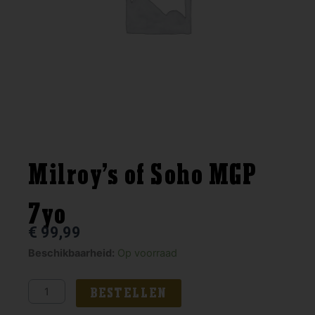
Milroy’s of Soho MGP
7yo
€
99,99
Milroy's
Beschikbaarheid:
Op voorraad
of
Soho
BESTELLEN
MGP