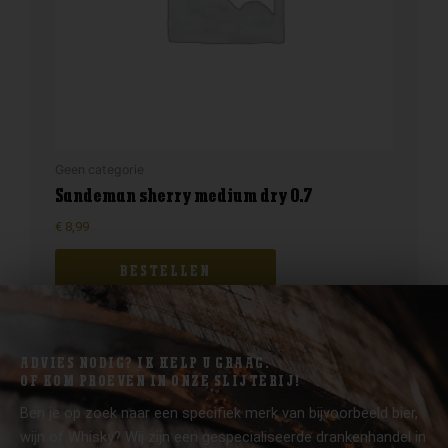
Geen categorie
Sandeman sherry medium dry 0.7
€
8,99
BESTELLEN
ADVIES NODIG? IK HELP U GRAAG.
OF KOM PROEVEN IN ONZE SLIJTERIJ!
Ben je op zoek naar een specifiek merk van bijvoorbeeld bier,
wijn of Whisky? Wij zijn een gespecialiseerde drankenhandel in