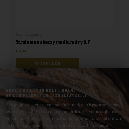
Geen categorie
Sandeman sherry medium dry 0.7
€
8,99
BESTELLEN
ADVIES NODIG? IK HELP U GRAAG.
OF KOM PROEVEN IN ONZE SLIJTERIJ!
Ben je op zoek naar een specifiek merk van bijvoorbeeld bier,
wijn of Whisky? Wij zijn een gespecialiseerde drankenhandel in
Enschede (Boekelo). Kom gerust langs in onze winkel om wat
te komen proeven. In ons proeflokaal staat een ruime