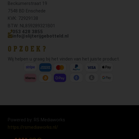
Beckumerstraat 19
7548 BD Enschede
KVK: 72929138
BTW: NL859289321B01
053 428 3855
info@slijterijgebotteld.nl
OPZOEK?
Wij helpen u graag bij het vinden van het juiste product.
Powered by: RS Mediaworks
https://rsmediaworks.nl/