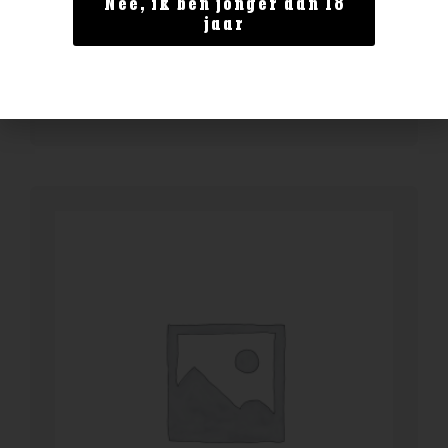
Nee, ik ben jonger dan 18
Fever Tree Indian tonic 0.5l
jaar
€
4,99
BESTELLEN