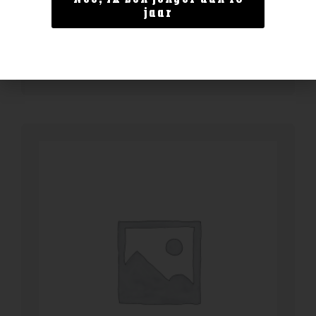
Enate Crianza
jaar
€
13,99
BESTELLEN