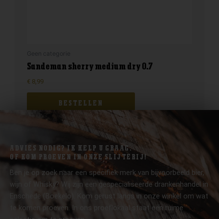
Geen categorie
Sandeman sherry medium dry 0.7
€
8,99
BESTELLEN
ADVIES NODIG? IK HELP U GRAAG.
OF KOM PROEVEN IN ONZE SLIJTERIJ!
Ben je op zoek naar een specifiek merk van bijvoorbeeld bier,
wijn of Whisky? Wij zijn een gespecialiseerde drankenhandel in
Enschede (Boekelo). Kom gerust langs in onze winkel om wat
te komen proeven. In ons proeflokaal staat een ruime