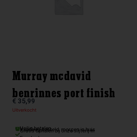
Murray mcdavid
benrinnes port finish
€
35,99
Uitverkocht
Veilig betalen
Vandaag besteld, morgen in huis
Gratis ophalen bij onze slijterij in