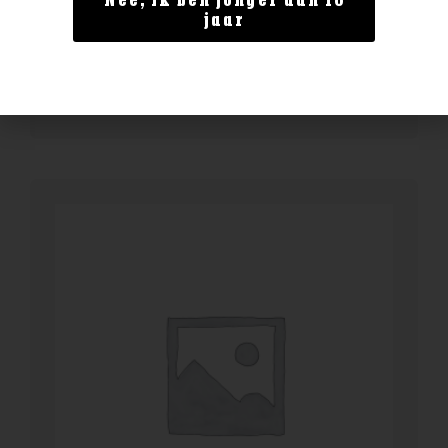
Nee, ik ben jonger dan 18
Enate Crianza
jaar
€
13,99
BESTELLEN