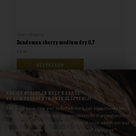
Geen categorie
Sandeman sherry medium dry 0.7
€
8,99
BESTELLEN
ADVIES NODIG? IK HELP U GRAAG.
OF KOM PROEVEN IN ONZE SLIJTERIJ!
Ben je op zoek naar een specifiek merk van bijvoorbeeld bier,
wijn of Whisky? Wij zijn een gespecialiseerde drankenhandel in
Enschede (Boekelo). Kom gerust langs in onze winkel om wat
te komen proeven. In ons proeflokaal staat een ruime