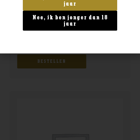
jaar
Nee, ik ben jonger dan 18
jaar
Geen categorie
Kuyper wild strawberry 0.5
€
9,99
BESTELLEN