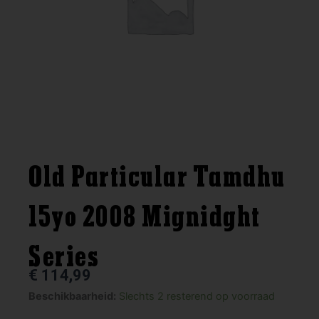
Old Particular Tamdhu
15yo 2008 Mignidght
Series
€
114,99
Old
Beschikbaarheid:
Slechts 2 resterend op voorraad
Particular