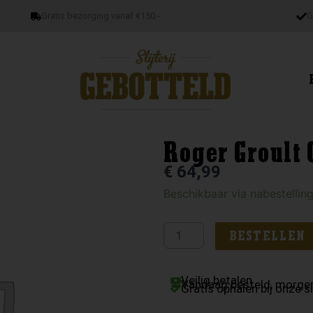
Gratis bezorging vanaf €150.-
G
Roger Groult 
€
64,99
Roger
Beschikbaar via nabestellin
Groult
Calvados
BESTELLEN
12
ans
Veilig betalen
aantal
Vandaag besteld, morgen
Gratis ophalen bij onze sl