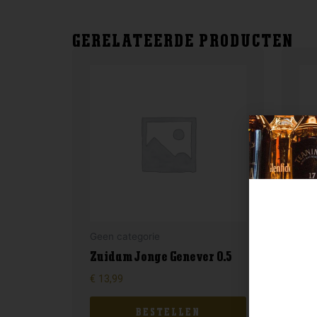
GERELATEERDE PRODUCTEN
Geen categorie
Gee
Zuidam Jonge Genever 0.5
Fil
€
13,99
€
16
BESTELLEN