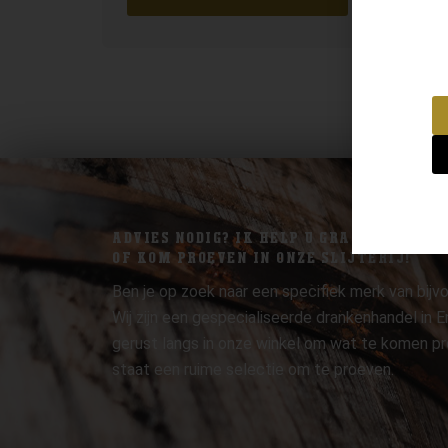
ADVIES NODIG? IK HELP U GRAAG.
OF KOM PROEVEN IN ONZE SLIJTERIJ!
Ben je op zoek naar een specifiek merk van bijvo
Wij zijn een gespecialiseerde drankenhandel in
gerust langs in onze winkel om wat te komen pr
staat een ruime selectie om te proeven.