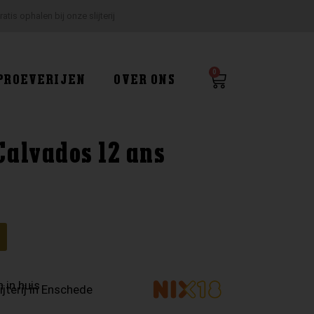
ratis ophalen bij onze slijterij
0
Winkelwagen
PROEVERIJEN
OVER ONS
Calvados 12 ans
g
 in huis
ijterij in Enschede