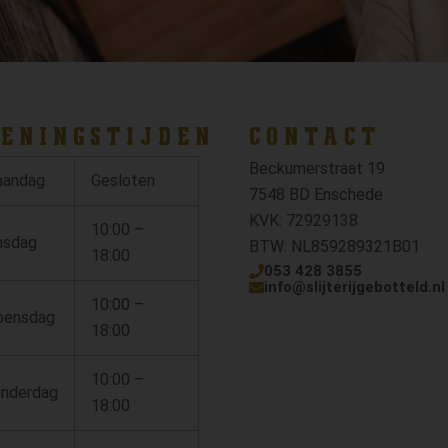
ENINGSTIJDEN
CONTACT
Beckumerstraat 19
andag
Gesloten
7548 BD Enschede
KVK: 72929138
10:00 –
nsdag
BTW: NL859289321B01
18:00
053 428 3855
info@slijterijgebotteld.nl
10:00 –
ensdag
18:00
10:00 –
nderdag
18:00