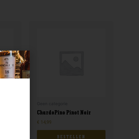
Geen categorie
%
ChardoPino Pinot Noir
€
14,99
BESTELLEN