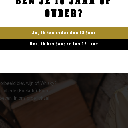
BEN JE 18 JAAR OF
OUDER?
Ja, ik ben ouder dan 18 jaar
Nee, ik ben jonger dan 18 jaar
orbeeld bier, wijn of Whisky?
 Enschede (Boekelo). Kom
oeven. In ons proeflokaal