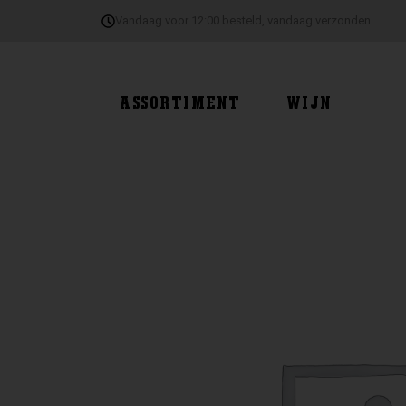
Ga
Vandaag voor 12:00 besteld, vandaag verzonden
naar
de
inhoud
ASSORTIMENT
WIJN