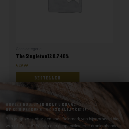
Geen categorie
The Singleton12 0.7 40%
€
29,99
BESTELLEN
ADVIES NODIG? IK HELP U GRAAG.
OF KOM PROEVEN IN ONZE SLIJTERIJ!
Ben je op zoek naar een specifiek merk van bijvoorbeeld bier,
wijn of Whisky? Wij zijn een gespecialiseerde drankenhandel in