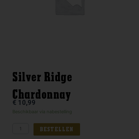
Silver Ridge
Chardonnay
€
10,99
Silver
Beschikbaar via nabestelling
Ridge
Chardonnay
BESTELLEN
aantal