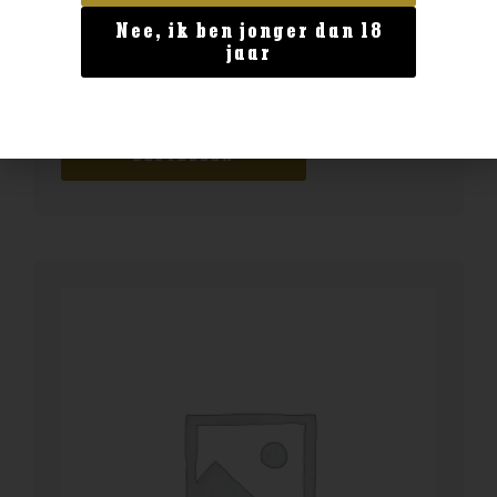
Nee, ik ben jonger dan 18
Geen categorie
jaar
Delamain Vesper XO
€
149,99
BESTELLEN