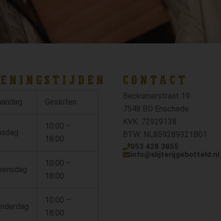
ENINGSTIJDEN
CONTACT
Beckumerstraat 19
andag
Gesloten
7548 BD Enschede
KVK: 72929138
10:00 –
nsdag
BTW: NL859289321B01
18:00
053 428 3855
info@slijterijgebotteld.nl
10:00 –
ensdag
18:00
10:00 –
nderdag
18:00