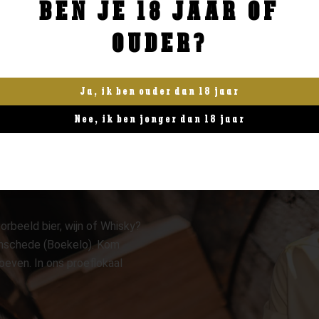
BEN JE 18 JAAR OF
BESTELLEN
BESTELLEN
OUDER?
Ja, ik ben ouder dan 18 jaar
Nee, ik ben jonger dan 18 jaar
orbeeld bier, wijn of Whisky?
 Enschede (Boekelo). Kom
oeven. In ons proeflokaal