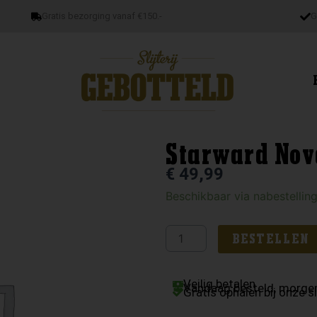
Gratis bezorging vanaf €150.-
G
Starward Nov
€
49,99
Starward
Beschikbaar via nabestellin
Nova
aantal
BESTELLEN
Veilig betalen
Vandaag besteld, morgen
Gratis ophalen bij onze sl