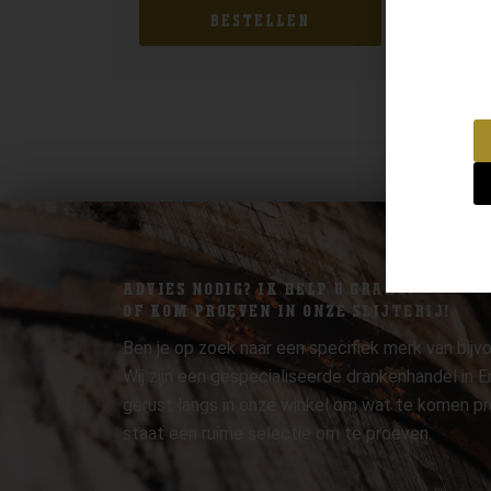
BESTELLEN
ADVIES NODIG? IK HELP U GRAAG.
OF KOM PROEVEN IN ONZE SLIJTERIJ!
Ben je op zoek naar een specifiek merk van bijvo
Wij zijn een gespecialiseerde drankenhandel in
gerust langs in onze winkel om wat te komen pr
staat een ruime selectie om te proeven.