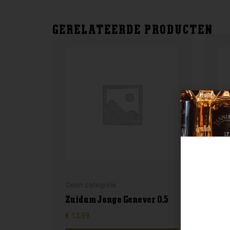
GERELATEERDE PRODUCTEN
Geen categorie
Gee
Zuidam Jonge Genever 0.5
Kuy
€
13,99
€
9,