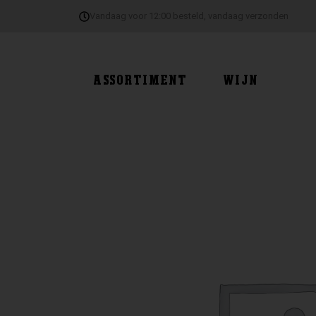
Ga
Vandaag voor 12:00 besteld, vandaag verzonden
naar
de
inhoud
ASSORTIMENT
WIJN