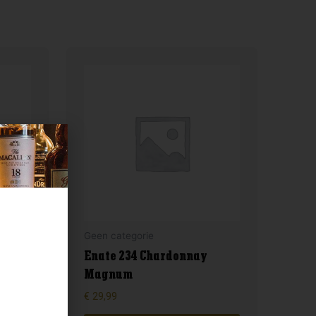
Geen categorie
Enate 234 Chardonnay
Magnum
€
29,99