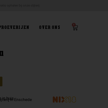
ratis ophalen bij onze slijterij
0
Winkelwagen
PROEVERIJEN
OVER ONS
a
g
 in huis
ijterij in Enschede