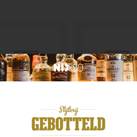
n categorie
Geen categorie
per wild strawberry 0.5
Enate Rosado
99
€
12,99