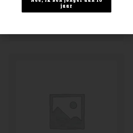
Nee, ik ben jonger dan 18
Enate 234 Chardonnay Magnum
jaar
€
29,99
BESTELLEN