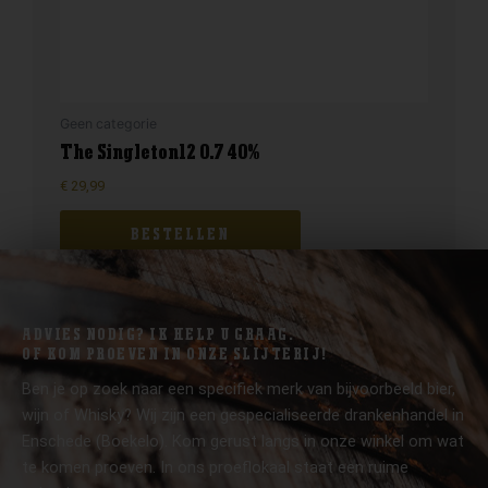
Geen categorie
The Singleton12 0.7 40%
€
29,99
BESTELLEN
ADVIES NODIG? IK HELP U GRAAG.
OF KOM PROEVEN IN ONZE SLIJTERIJ!
Ben je op zoek naar een specifiek merk van bijvoorbeeld bier,
wijn of Whisky? Wij zijn een gespecialiseerde drankenhandel in
Enschede (Boekelo). Kom gerust langs in onze winkel om wat
te komen proeven. In ons proeflokaal staat een ruime