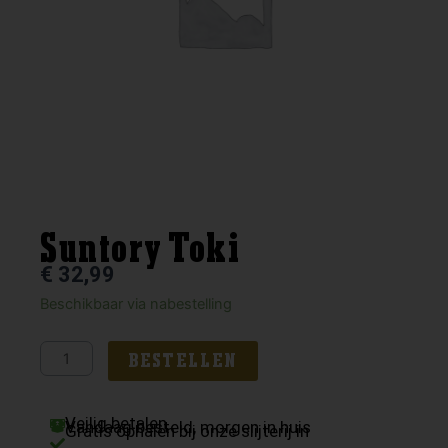
Suntory Toki
€
32,99
Suntory
Beschikbaar via nabestelling
Toki
aantal
BESTELLEN
Veilig betalen
Vandaag besteld, morgen in huis
Gratis ophalen bij onze slijterij in